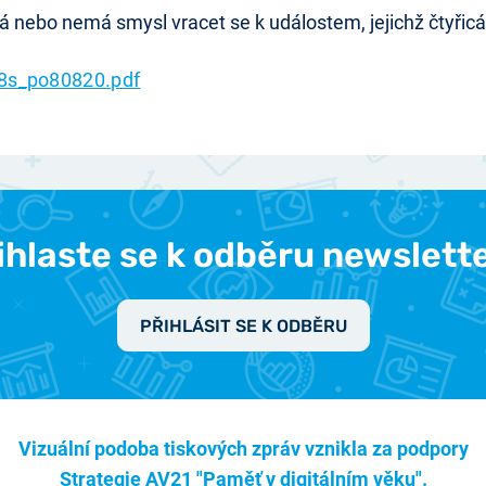
á nebo nemá smysl vracet se k událostem, jejichž čtyřicá
8s_po80820.pdf
ihlaste se k odběru newslett
PŘIHLÁSIT SE K ODBĚRU
Vizuální podoba tiskových zpráv vznikla za podpory
Strategie AV21 "Paměť v digitálním věku".