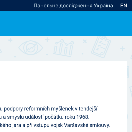
Панельне дослідження Україна
EN
e, občanská společnost
Politické - Ostatní
nomické - Ostatní
ní - Různé
ru podpory reformních myšlenek v tehdejší
u a smyslu událostí počátku roku 1968.
žského jara a při vstupu vojsk Varšavské smlouvy.