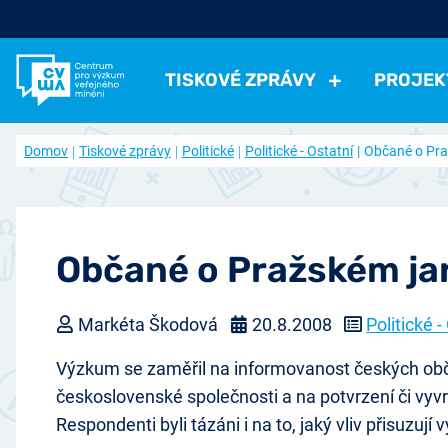
TISKOVÉ ZPRÁVY
PROJEK
Všechny tiskové zprávy
Všechny projekty
Kdo jsme
Domov
Tiskové zprávy
Politické
Politické - Ostatní
Občané o Pra
Aktuální projekty
Volná pracovní místa
Politické
Volby a strany
Instituce a politici
Hodno
Ukončené projekty
Často kladené otázky
Ekonomické
Práce, příjmy, životní úroveň
Ekonomi
Časopis naše společnost (archiv)
Ostatní
Přehled článků
Zdraví, volný čas
Negativní jevy, bezpečno
Občané o Pražském ja
Přístup k datům
Spolupracujte s námi
Markéta Škodová
20.8.2008
Politické -
Nabídka výzkumu
Výzkum se zaměřil na informovanost českých obča
československé společnosti a na potvrzení či vyvr
Respondenti byli tázáni i na to, jaký vliv přisuzu