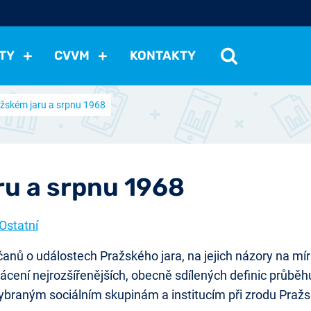
TY
CVVM
KONTAKTY
žském jaru a srpnu 1968
cení politické situace
Mezinárodní vztahy
Demokraci
cký vývoj
Hospodářská politika
Sociální politika
Eko
st
Vztahy a životní postoje
Ekologie
Média
Ostat
ru a srpnu 1968
 Ostatní
nů o událostech Pražského jara, na jejich názory na mí
ácení nejrozšířenějších, obecně sdílených definic průběh
jí vybraným sociálním skupinám a institucím při zrodu Pra