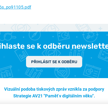
6s_po91105.pdf
ihlaste se k odběru newslett
PŘIHLÁSIT SE K ODBĚRU
Vizuální podoba tiskových zpráv vznikla za podpory
Strategie AV21 "Paměť v digitálním věku".