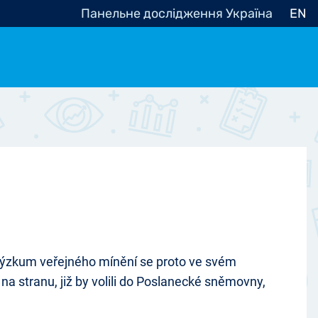
Панельне дослідження Україна
EN
e, občanská společnost
Politické - Ostatní
nomické - Ostatní
ní - Různé
výzkum veřejného mínění se proto ve svém
na stranu, již by volili do Poslanecké sněmovny,