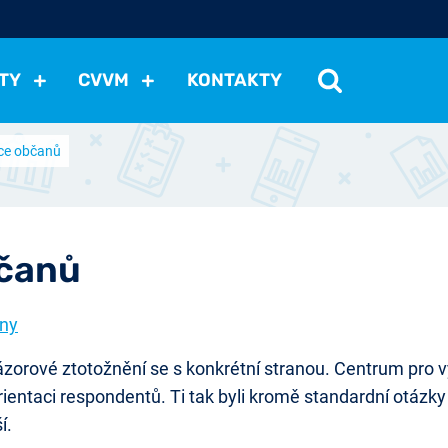
TY
CVVM
KONTAKTY
ace občanů
cení politické situace
Mezinárodní vztahy
Demokraci
cký vývoj
Hospodářská politika
Sociální politika
Eko
st
Vztahy a životní postoje
Ekologie
Média
Ostat
bčanů
any
zorové ztotožnění se s konkrétní stranou. Centrum pro 
ientaci respondentů. Ti tak byli kromě standardní otázky 
í.