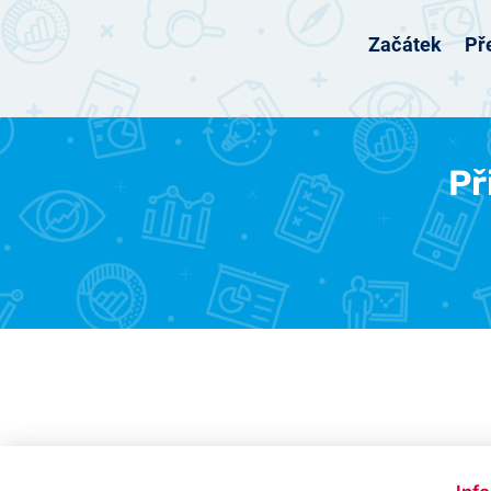
Začátek
Př
Př