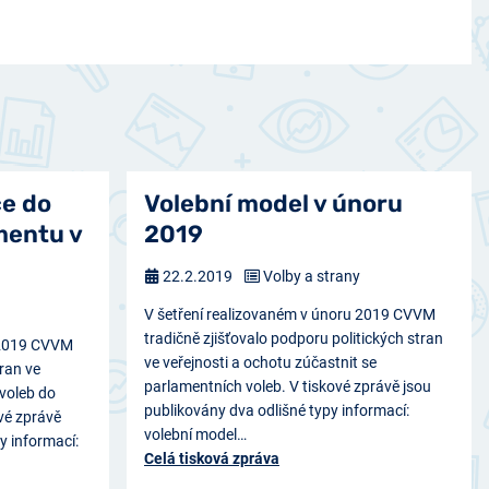
ce do
Volební model v únoru
mentu v
2019
22.2.2019
Volby a strany
V šetření realizovaném v únoru 2019 CVVM
tradičně zjišťovalo podporu politických stran
u 2019 CVVM
ve veřejnosti a ochotu zúčastnit se
tran ve
parlamentních voleb. V tiskové zprávě jsou
 voleb do
publikovány dva odlišné typy informací:
vé zprávě
volební model…
y informací:
Celá tisková zpráva