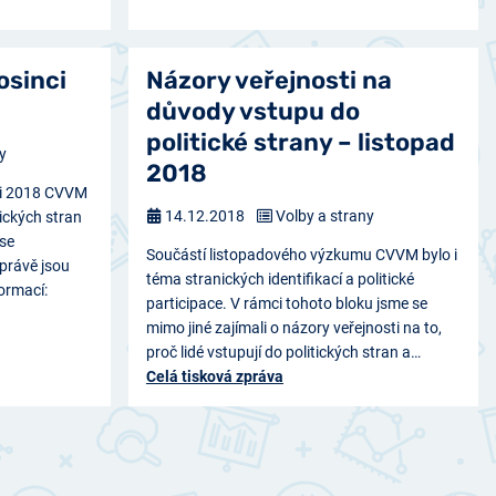
osinci
Názory veřejnosti na
důvody vstupu do
politické strany – listopad
y
2018
nci 2018 CVVM
14.12.2018
Volby a strany
tických stran
 se
Součástí listopadového výzkumu CVVM bylo i
zprávě jsou
téma stranických identifikací a politické
ormací:
participace. V rámci tohoto bloku jsme se
mimo jiné zajímali o názory veřejnosti na to,
proč lidé vstupují do politických stran a…
Celá tisková zpráva