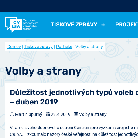
TISKOVÉ ZPRÁVY
PROJEK
Všechny tiskové zprávy
Všechny projekty
Kdo jsme
Domov
Tiskové zprávy
Politické
Volby a strany
Aktuální projekty
Volná pracovní místa
Politické
Volby a strany
Instituce a politici
Hodno
Ukončené projekty
Často kladené otázky
Ekonomické
Práce, příjmy, životní úroveň
Ekonomi
Volby a strany
Časopis naše společnost (archiv)
Ostatní
Přehled článků
Zdraví, volný čas
Negativní jevy, bezpečno
Přístup k datům
Důležitost jednotlivých typů voleb 
Spolupracujte s námi
– duben 2019
Nabídka výzkumu
Martin Spurný
29.4.2019
Volby a strany
V rámci svého dubnového šetření Centrum pro výzkum veřejného mí
ČR, v.v.i., zkoumalo názory české veřejnosti na důležitost jednotlivýc