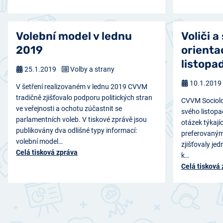
Volební model v lednu
Voliči a
2019
orienta
listopa
25.1.2019
Volby a strany
10.1.2019
V šetření realizovaném v lednu 2019 CVVM
tradičně zjišťovalo podporu politických stran
CVVM Sociolog
ve veřejnosti a ochotu zúčastnit se
svého listopa
parlamentních voleb. V tiskové zprávě jsou
otázek týkajíc
publikovány dva odlišné typy informací:
preferovaným
volební model…
zjišťovaly jed
Celá tisková zpráva
k…
Celá tisková