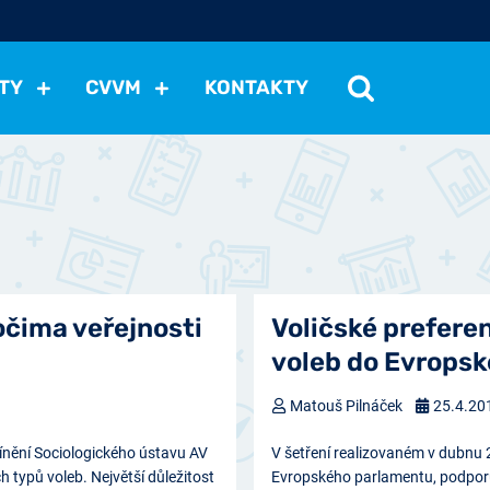
TY
CVVM
KONTAKTY
cení politické situace
Mezinárodní vztahy
Demokraci
cký vývoj
Hospodářská politika
Sociální politika
Eko
st
Vztahy a životní postoje
Ekologie
Média
Ostat
očima veřejnosti
Voličské prefere
voleb do Evrops
Matouš Pilnáček
25.4.20
nění Sociologického ústavu AV
V šetření realizovaném v dubnu 
h typů voleb. Největší důležitost
Evropského parlamentu, podporu 