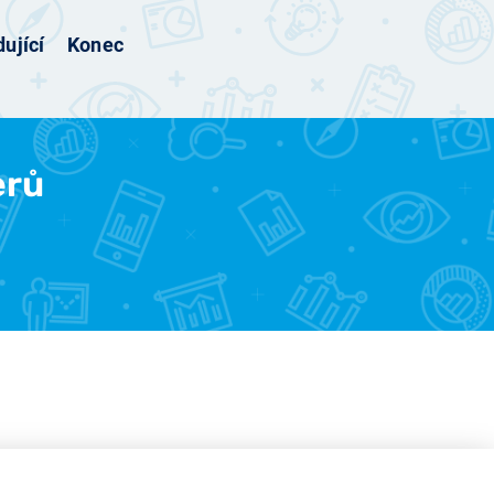
ující
Konec
erů