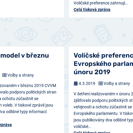
Voličské preference zahrnují…
Celá tisková zpráva
 model v březnu
Voličské preferen
Evropského parla
únoru 2019
Volby a strany
4.3.2019
Volby a strany
alizovaném v březnu 2019 CVVM
ťovalo podporu politických stran
V šetření realizovaném v únor
 a ochotu zúčastnit se
zjišťovalo podporu politických s
 voleb. V tiskové zprávě jsou
veřejnosti a ochotu zúčastnit se
va odlišné typy informací:
Evropského parlamentu. V tisko
jsou publikovány dva odlišné typ
 zpráva
voličské…
Celá tisková zpráva