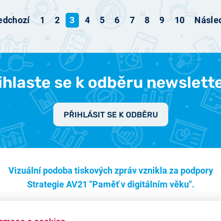
edchozí
1
2
3
4
5
6
7
8
9
10
Násled
ihlaste se k odběru newslett
PŘIHLÁSIT SE K ODBĚRU
Vizuální podoba tiskových zpráv vznikla za podpory
Strategie AV21 "Paměť v digitálním věku".