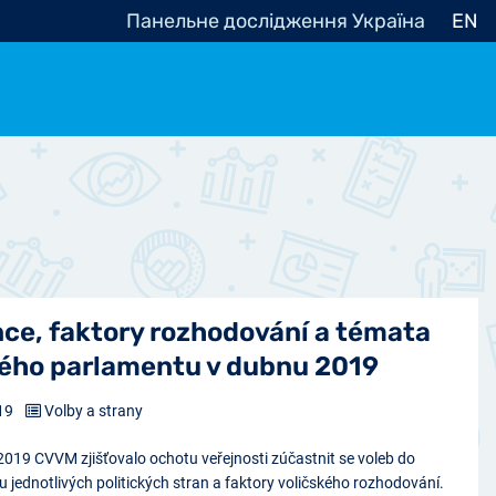
Панельне дослідження Україна
EN
e, občanská společnost
Politické - Ostatní
nomické - Ostatní
ní - Různé
nce, faktory rozhodování a témata
kého parlamentu v dubnu 2019
19
Volby a strany
2019 CVVM zjišťovalo ochotu veřejnosti zúčastnit se voleb do
jednotlivých politických stran a faktory voličského rozhodování.