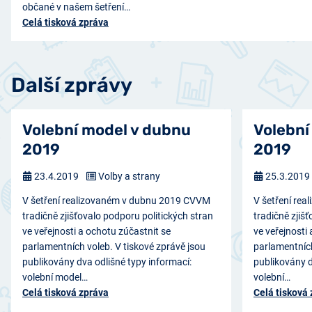
občané v našem šetření…
Celá tisková zpráva
Další zprávy
Volební model v dubnu
Volební
2019
2019
23.4.2019
Volby a strany
25.3.2019
V šetření realizovaném v dubnu 2019 CVVM
V šetření re
tradičně zjišťovalo podporu politických stran
tradičně zjiš
ve veřejnosti a ochotu zúčastnit se
ve veřejnosti
parlamentních voleb. V tiskové zprávě jsou
parlamentních
publikovány dva odlišné typy informací:
publikovány d
volební model…
volební…
Celá tisková zpráva
Celá tisková