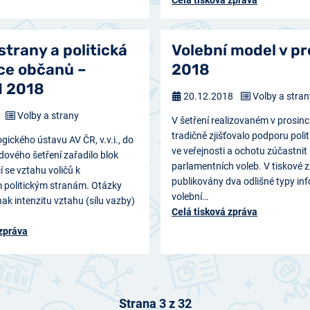
 strany a politická
Volební model v pr
ce občanů –
2018
d 2018
20.12.2018
Volby a stran
Volby a strany
V šetření realizovaném v prosi
tradičně zjišťovalo podporu poli
ického ústavu AV ČR, v.v.i., do
ve veřejnosti a ochotu zúčastnit
dového šetření zařadilo blok
parlamentních voleb. V tiskové 
í se vztahu voličů k
publikovány dva odlišné typy inf
 politickým stranám. Otázky
volební…
nak intenzitu vztahu (sílu vazby)
Celá tisková zpráva
 zpráva
Strana 3 z 32