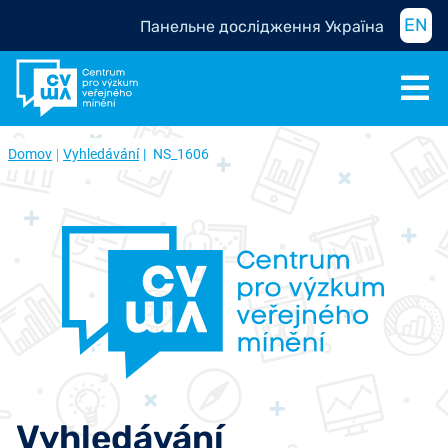
EN
Панельне дослідження Україна
Domov
Vyhledávání
NS_1606
Vyhledávání