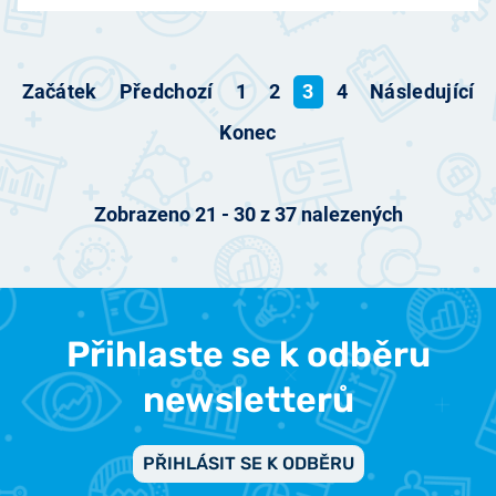
Začátek
Předchozí
1
2
3
4
Následující
Konec
Zobrazeno
21
-
30
z
37
nalezených
Přihlaste se k odběru
newsletterů
PŘIHLÁSIT SE K ODBĚRU