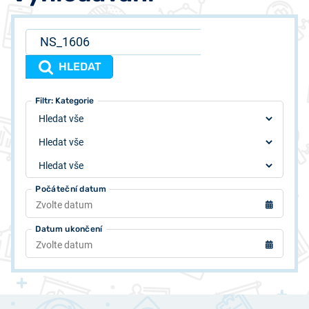
HLEDAT
Filtr: Typ
Filtr: Autor
Filtr: Kategorie
Počáteční datum
Datum ukončení