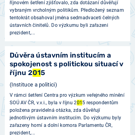
říjnovém šetření zjišťovalo, zda dotázaní důvěřují
vybraným vrcholným politikům. Předložený seznam
tentokrát obsahoval jména sedmadvaceti čelných
ústavních činitelů. Do výzkumu byli zařazeni
prezident,...
Důvěra ústavním institucím a
spokojenost s politickou situací v
říjnu 2
01
5
(Instituce a politici)
V rámci šetření Centra pro výzkum veřejného mínění
SOÚ AV ČR, v.v.i., byla v říjnu 2
01
5 respondentům
položena pravidelná otázka, zda důvěřují
jednotlivým ústavním institucím. Do výzkumu byly
zařazeny horní a dolní komora Parlamentu ČR,
prezident,...