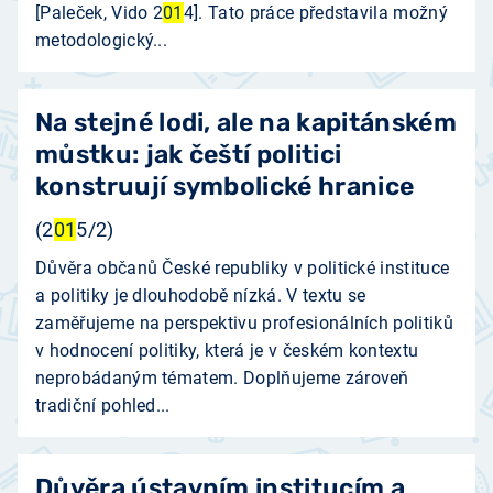
[Paleček, Vido 2
01
4]. Tato práce představila možný
metodologický...
Na stejné lodi, ale na kapitánském
můstku: jak čeští politici
konstruují symbolické hranice
(2
01
5/2)
Důvěra občanů České republiky v politické instituce
a politiky je dlouhodobě nízká. V textu se
zaměřujeme na perspektivu profesionálních politiků
v hodnocení politiky, která je v českém kontextu
neprobádaným tématem. Doplňujeme zároveň
tradiční pohled...
Důvěra ústavním institucím a