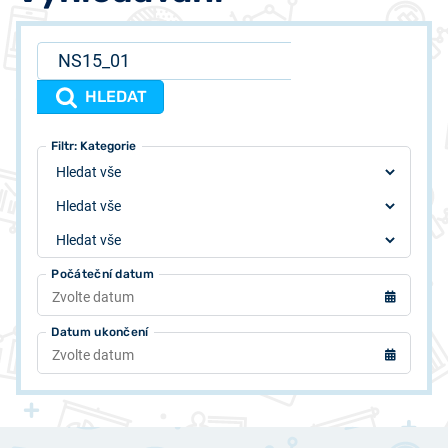
HLEDAT
Filtr: Typ
Filtr: Autor
Filtr: Kategorie
Počáteční datum
Datum ukončení