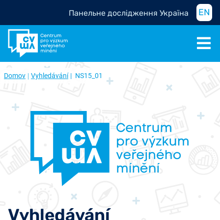
EN
Панельне дослідження Україна
Domov
Vyhledávání
NS15_01
Vyhledávání