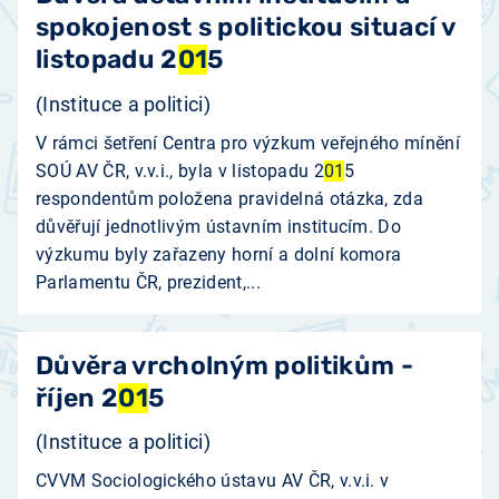
spokojenost s politickou situací v
listopadu 2
01
5
(Instituce a politici)
V rámci šetření Centra pro výzkum veřejného mínění
SOÚ AV ČR, v.v.i., byla v listopadu 2
01
5
respondentům položena pravidelná otázka, zda
důvěřují jednotlivým ústavním institucím. Do
výzkumu byly zařazeny horní a dolní komora
Parlamentu ČR, prezident,...
Důvěra vrcholným politikům -
říjen 2
01
5
(Instituce a politici)
CVVM Sociologického ústavu AV ČR, v.v.i. v