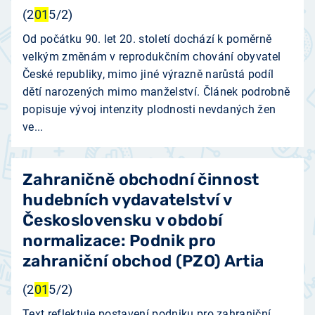
(2
01
5/2)
Od počátku 90. let 20. století dochází k poměrně
velkým změnám v reprodukčním chování obyvatel
České republiky, mimo jiné výrazně narůstá podíl
dětí narozených mimo manželství. Článek podrobně
popisuje vývoj intenzity plodnosti nevdaných žen
ve...
Zahraničně obchodní činnost
hudebních vydavatelství v
Československu v období
normalizace: Podnik pro
zahraniční obchod (PZO) Artia
(2
01
5/2)
Text reflektuje postavení podniku pro zahraniční