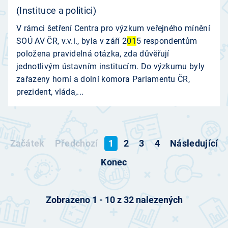
(Instituce a politici)
V rámci šetření Centra pro výzkum veřejného mínění
SOÚ AV ČR, v.v.i., byla v září 2
01
5 respondentům
položena pravidelná otázka, zda důvěřují
jednotlivým ústavním institucím. Do výzkumu byly
zařazeny horní a dolní komora Parlamentu ČR,
prezident, vláda,...
Začátek
Předchozí
1
2
3
4
Následující
Konec
Zobrazeno
1
-
10
z
32
nalezených