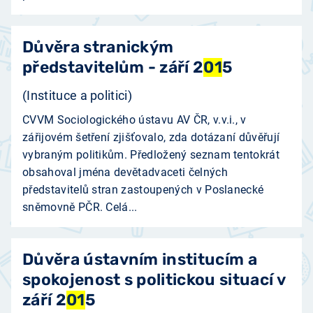
Důvěra stranickým
představitelům - září 2
01
5
(Instituce a politici)
CVVM Sociologického ústavu AV ČR, v.v.i., v
zářijovém šetření zjišťovalo, zda dotázaní důvěřují
vybraným politikům. Předložený seznam tentokrát
obsahoval jména devětadvaceti čelných
představitelů stran zastoupených v Poslanecké
sněmovně PČR. Celá...
Důvěra ústavním institucím a
spokojenost s politickou situací v
září 2
01
5