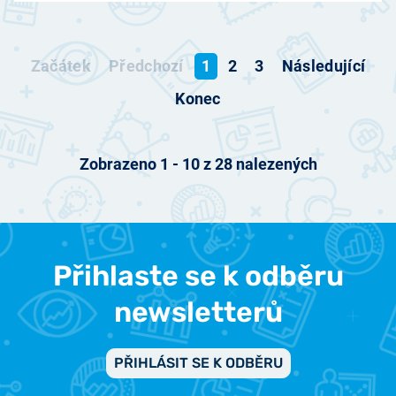
Začátek
Předchozí
1
2
3
Následující
Konec
Zobrazeno
1
-
10
z
28
nalezených
Přihlaste se k odběru
newsletterů
PŘIHLÁSIT SE K ODBĚRU