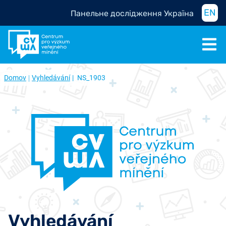
EN
Панельне дослідження Україна
Domov
Vyhledávání
NS_1903
Vyhledávání