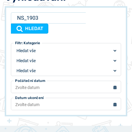
HLEDAT
Filtr: Typ
Filtr: Autor
Filtr: Kategorie
Počáteční datum
Datum ukončení