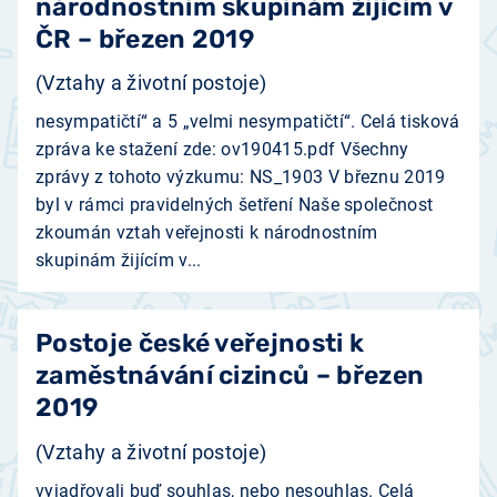
národnostním skupinám žijícím v
ČR – březen 2019
(Vztahy a životní postoje)
nesympatičtí“ a 5 „velmi nesympatičtí“. Celá tisková
zpráva ke stažení zde: ov190415.pdf Všechny
zprávy z tohoto výzkumu: NS_1903 V březnu 2019
byl v rámci pravidelných šetření Naše společnost
zkoumán vztah veřejnosti k národnostním
skupinám žijícím v...
Postoje české veřejnosti k
zaměstnávání cizinců – březen
2019
(Vztahy a životní postoje)
vyjadřovali buď souhlas, nebo nesouhlas. Celá