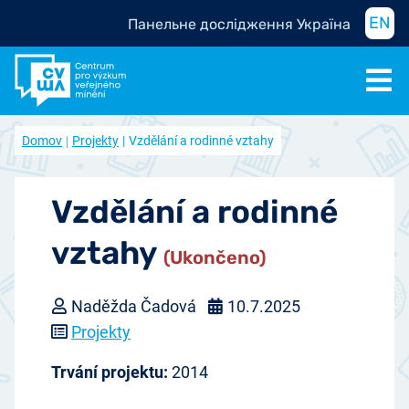
EN
Панельне дослідження Україна
Domov
Projekty
Vzdělání a rodinné vztahy
Vzdělání a rodinné
vztahy
(Ukončeno)
Naděžda Čadová
10.7.2025
Projekty
Trvání projektu:
2014