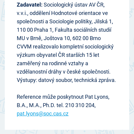
Zadavatel:
Sociologický ústav AV ČR,
v.v.i., oddělení Hodnotové orientace ve
společnosti a Sociologie politiky, Jilská 1,
110 00 Praha 1, Fakulta sociálních studií
MU v Brně, Joštova 10, 602 00 Brno
­CVVM realizovalo kompletní sociologický
výzkum obyvatel ČR starších 15 let
zaměřený na rodinné vztahy a
vzdělanostní dráhy v české společnosti.
Výstupy: datový soubor, technická zpráva.
­Reference může poskytnout Pat Lyons,
B.A., M.A., Ph.D. tel. 210 310 204,
pat.lyons@soc.cas.cz