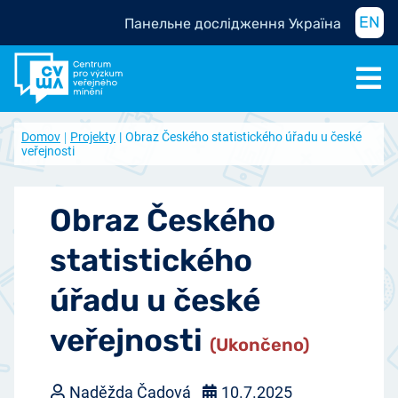
EN
Панельне дослідження Україна
Domov
Projekty
Obraz Českého statistického úřadu u české
veřejnosti
Obraz Českého
statistického
úřadu u české
veřejnosti
(Ukončeno)
Naděžda Čadová
10.7.2025