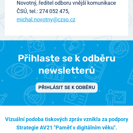
Novotný, ředitel odboru vnější komunikace
ČSÚ, tel.: 274 052 475,
michal.novotny@czso.cz
Přihlaste se k odběru
newsletterů
PŘIHLÁSIT SE K ODBĚRU
Vizuální podoba tiskových zpráv vznikla za podpory
Strategie AV21 "Paměť v digitálním věku".