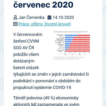
červenec 2020
Jan Červenka
14.10.2020
Práce, příjmy, životní úroveň
V červencovém
šetření CVVM
SOÚ AV ČR
položilo všem
dotázaným
baterii otázek
týkajících se změn v jejich zaměstnání či
podnikání v porovnání s obdobím do
propuknutí epidemie COVID-19.
Téměř polovina (49 %) ekonomicky
aktivních lidí zaznamenala ve svém