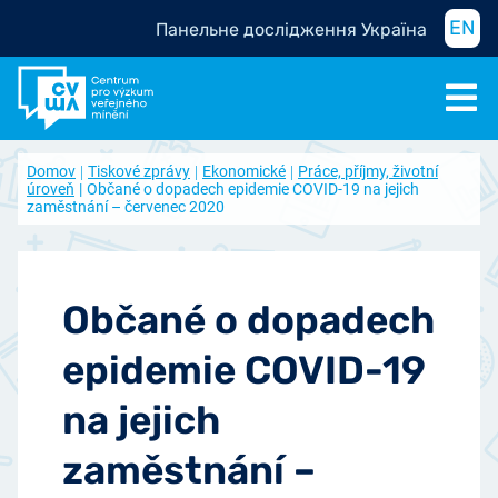
EN
Панельне дослідження Україна
Domov
Tiskové zprávy
Ekonomické
Práce, příjmy, životní
úroveň
Občané o dopadech epidemie COVID-19 na jejich
zaměstnání – červenec 2020
Občané o dopadech
epidemie COVID-19
na jejich
zaměstnání –