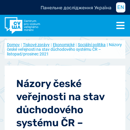
EN
Панельне дослідження Україна
Domov
Tiskové zprávy
Ekonomické
Sociální politika
Názory
české veřejnosti na stav důchodového systému ČR –
listopad/prosinec 2021
Názory české
veřejnosti na stav
důchodového
systému ČR –