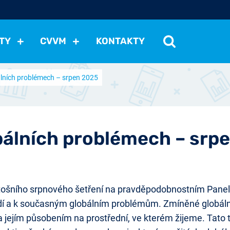
TY
CVVM
KONTAKTY
álních problémech – srpen 2025
cení politické situace
Mezinárodní vztahy
Demokraci
cký vývoj
Hospodářská politika
Sociální politika
Eko
st
Vztahy a životní postoje
Ekologie
Média
Ostat
bálních problémech – srp
tošního srpnového šetření na pravděpodobnostním Panelu
edí a k současným globálním problémům. Zmíněné globální
í a jejím působením na prostřední, ve kterém žijeme. Tato