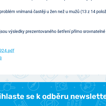
roblém vnímaná častěji u žen než u mužů (13 z 14 polože
 výsledky prezentovaného šetření přímo srovnatelné s 
.
924.pdf
8
ihlaste se k odběru newslett