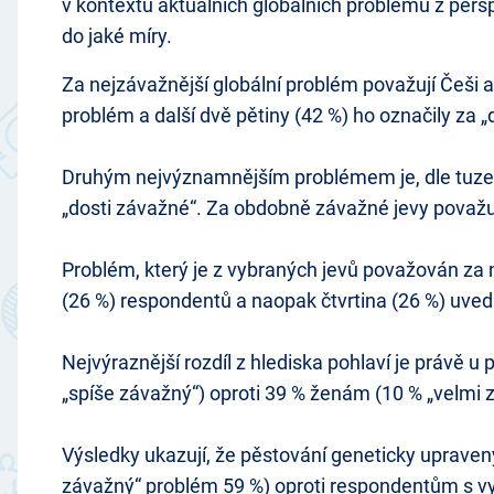
v kontextu aktuálních globálních problémů z pers
do jaké míry.
Za nejzávažnější globální problém považují Češi 
problém a další dvě pětiny (42 %) ho označily za 
Druhým nejvýznamnějším problémem je, dle tuzems
„dosti závažné“. Za obdobně závažné jevy považuj
Problém, který je z vybraných jevů považován za n
(26 %) respondentů a naopak čtvrtina (26 %) uvedl
Nejvýraznější rozdíl z hlediska pohlaví je právě 
„spíše závažný“) oproti 39 % ženám (10 % „velmi z
Výsledky ukazují, že pěstování geneticky upraven
závažný“ problém 59 %) oproti respondentům s vy