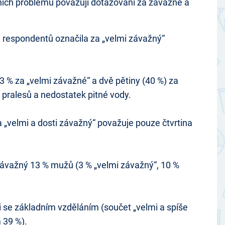
lních problémů považují dotazovaní za závažné a
) respondentů označila za „velmi závažný“
 % za „velmi závažné“ a dvě pětiny (40 %) za
 pralesů a nedostatek pitné vody.
 „velmi a dosti závažný“ považuje pouze čtvrtina
a závažný 13 % mužů (3 % „velmi závažný“, 10 %
i se základním vzděláním (součet „velmi a spíše
 39 %).