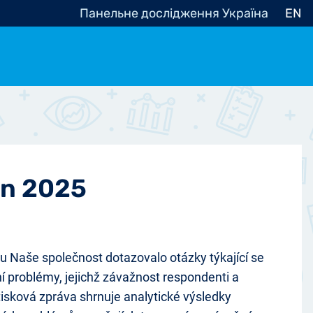
Панельне дослідження Україна
EN
e, občanská společnost
Politické - Ostatní
nomické - Ostatní
ní - Různé
en 2025
 Naše společnost dotazovalo otázky týkající se
 problémy, jejichž závažnost respondenti a
 tisková zpráva shrnuje analytické výsledky