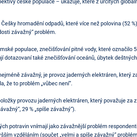
pektivy české populace – ukazuje, které z určitých globá
a Češky hromadění odpadů, které více než polovina (52 %
„dosti závažný“ problém.
ké populace, znečišťování pitné vody, které označilo 53
í dotazovaní také znečišťování oceánů, úbytek deštných
ejméně závažný, je provoz jaderných elektráren, který za
a, že to problém „vůbec není“.
u položky provozu jaderných elektráren, který považuje z
ávažný“, 29 % „spíše závažný“).
ých potravin vnímají jako závažnější problém respondent
šším vzděláním (součet „velmi a spíše závažný“ problém