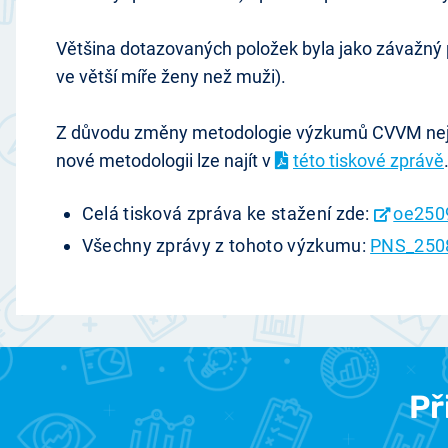
Většina dotazovaných položek byla jako závažný p
ve větší míře ženy než muži).
Z důvodu změny metodologie výzkumů CVVM nejsou
nové metodologii lze najít v
této tiskové zprávě
Celá tisková zpráva ke stažení zde:
oe250
Všechny zprávy z tohoto výzkumu:
PNS_250
Př