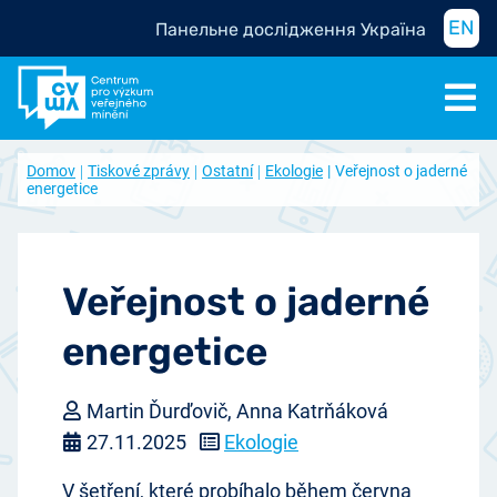
EN
Панельне дослідження Україна
Domov
Tiskové zprávy
Ostatní
Ekologie
Veřejnost o jaderné
energetice
Veřejnost o jaderné
energetice
Martin Ďurďovič, Anna Katrňáková
27.11.2025
Ekologie
V šetření, které probíhalo během června