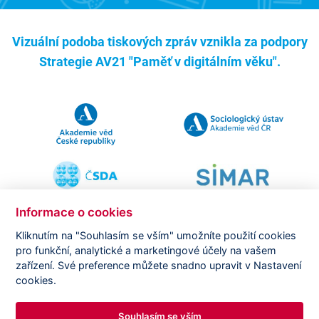
Vizuální podoba tiskových zpráv vznikla za podpory
Strategie AV21 "Paměť v digitálním věku".
Informace o cookies
Kliknutím na "Souhlasím se vším" umožníte použití cookies
pro funkční, analytické a marketingové účely na vašem
Copyright ©
CVVM |
Právní ujednání
|
Nastavení cookies
|
zařízení. Své preference můžete snadno upravit v Nastavení
Prohlášení o zpracování osobních údajů
cookies.
Souhlasím se vším