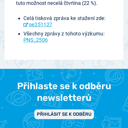
tuto možnost necelá čtvrtina (22 %).
Celá tisková zpráva ke stažení zde:
oe251127
Všechny zprávy z tohoto výzkumu:
PNS_2506
Přihlaste se k odběru
newsletterů
PŘIHLÁSIT SE K ODBĚRU