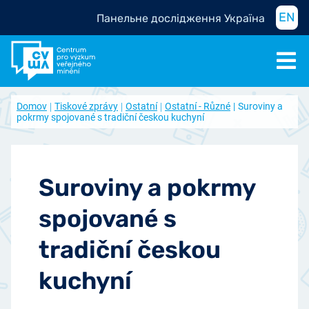
EN
Панельне дослідження Україна
Domov
Tiskové zprávy
Ostatní
Ostatní - Různé
Suroviny a
pokrmy spojované s tradiční českou kuchyní
Suroviny a pokrmy
spojované s
tradiční českou
kuchyní