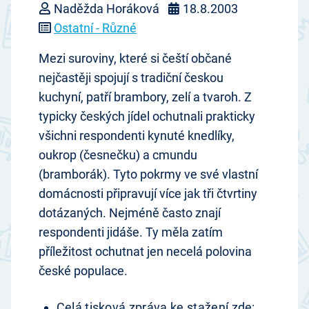
Naděžda Horáková
18.8.2003
Ostatní - Různé
Mezi suroviny, které si čeští občané
nejčastěji spojují s tradiční českou
kuchyní, patří brambory, zelí a tvaroh. Z
typicky českých jídel ochutnali prakticky
všichni respondenti kynuté knedlíky,
oukrop (česnečku) a cmundu
(bramborák). Tyto pokrmy ve své vlastní
domácnosti připravují více jak tři čtvrtiny
dotázaných. Nejméně často znají
respondenti jidáše. Ty měla zatím
příležitost ochutnat jen necelá polovina
české populace.
Celá tisková zpráva ke stažení zde: