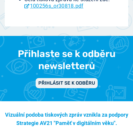
100256s_or30818.pdf
Přihlaste se k odběru
newsletterů
PŘIHLÁSIT SE K ODBĚRU
Vizuální podoba tiskových zpráv vznikla za podpory
Strategie AV21 "Paměť v digitálním věku".