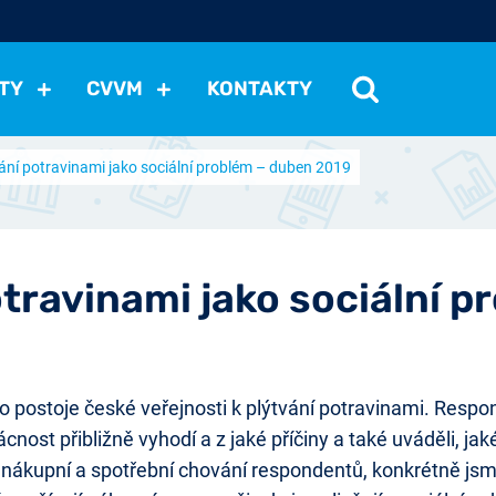
TY
CVVM
KONTAKTY
ání potravinami jako sociální problém – duben 2019
cení politické situace
Mezinárodní vztahy
Demokraci
cký vývoj
Hospodářská politika
Sociální politika
Eko
st
Vztahy a životní postoje
Ekologie
Média
Ostat
otravinami jako sociální 
stoje české veřejnosti k plýtvání potravinami. Respond
ácnost přibližně vyhodí a z jaké příčiny a také uváděli, j
nákupní a spotřební chování respondentů, konkrétně jsme z