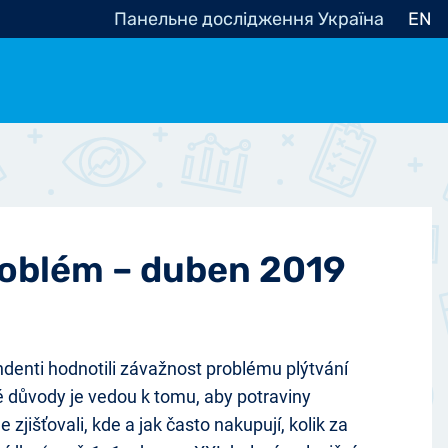
Панельне дослідження Україна
EN
e, občanská společnost
Politické - Ostatní
nomické - Ostatní
ní - Různé
problém – duben 2019
enti hodnotili závažnost problému plýtvání
aké důvody je vedou k tomu, aby potraviny
jišťovali, kde a jak často nakupují, kolik za