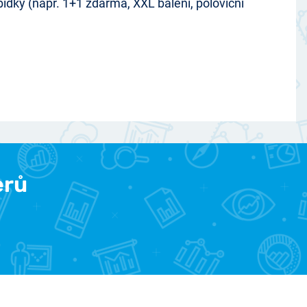
abídky (např. 1+1 zdarma, XXL balení, poloviční
erů