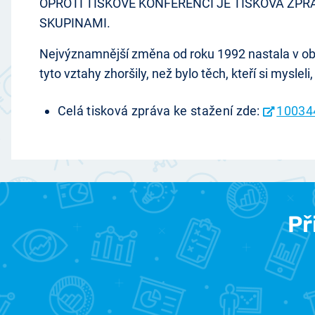
OPROTI TISKOVÉ KONFERENCI JE TISKOVÁ Z
SKUPINAMI.
Nejvýznamnější změna od roku 1992 nastala v oblast
tyto vztahy zhoršily, než bylo těch, kteří si mysleli
Celá tisková zpráva ke stažení zde:
10034
Př