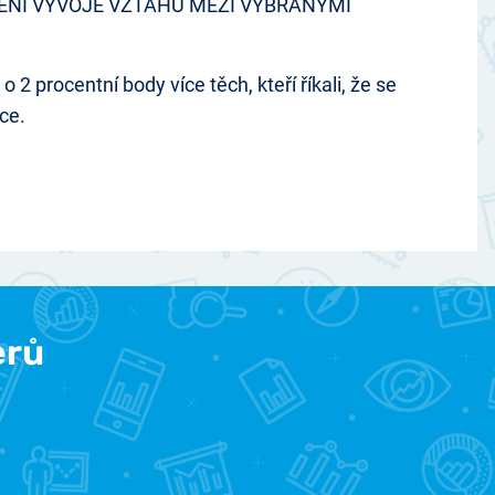
ENÍ VÝVOJE VZTAHŮ MEZI VYBRANÝMI
 procentní body více těch, kteří říkali, že se
íce.
erů