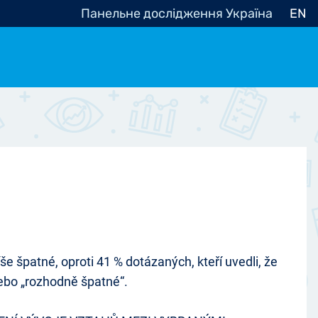
Панельне дослідження Україна
EN
e, občanská společnost
Politické - Ostatní
nomické - Ostatní
ní - Různé
 špatné, oproti 41 % dotázaných, kteří uvedli, že
 nebo „rozhodně špatné“.