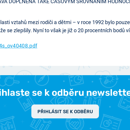
PRÁVA DOPLNĚNA TAKÉ ČASOVÝM SROVNÁNÍM HODNOC
i vztahů mezi rodiči a dětmi – v roce 1992 bylo pouze o 2
, že se zlepšily. Nyní to však je již o 20 procentních bodů v
4s_ov40408.pdf
ihlaste se k odběru newslett
PŘIHLÁSIT SE K ODBĚRU