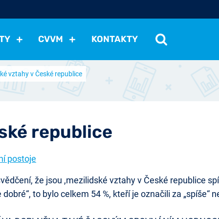
TY
CVVM
KONTAKTY
ké vztahy v České republice
cení politické situace
Mezinárodní vztahy
Demokraci
cký vývoj
Hospodářská politika
Sociální politika
Eko
st
Vztahy a životní postoje
Ekologie
Média
Ostat
ské republice
ní postoje
čení, že jsou ,mezilidské vztahy v České republice spíše
dobré“, to bylo celkem 54 %, kteří je označili za „spíše“