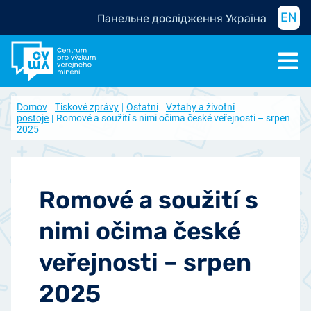
EN
Панельне дослідження Україна
Domov
Tiskové zprávy
Ostatní
Vztahy a životní
postoje
Romové a soužití s nimi očima české veřejnosti – srpen
2025
Romové a soužití s
nimi očima české
veřejnosti – srpen
2025