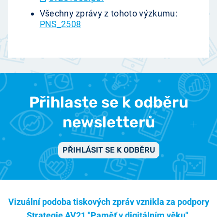
Všechny zprávy z tohoto výzkumu:
PNS_2508
Přihlaste se k odběru
newsletterů
PŘIHLÁSIT SE K ODBĚRU
Vizuální podoba tiskových zpráv vznikla za podpory
Strategie AV21 "Paměť v digitálním věku".