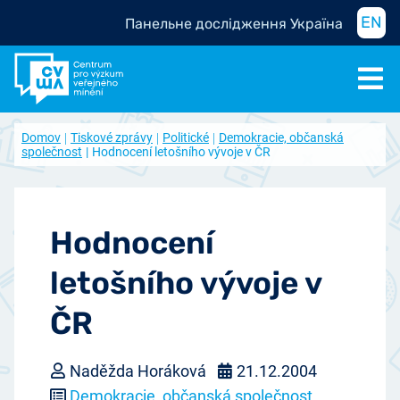
EN
Панельне дослідження Україна
Domov
Tiskové zprávy
Politické
Demokracie, občanská
společnost
Hodnocení letošního vývoje v ČR
Hodnocení
letošního vývoje v
ČR
Naděžda Horáková
21.12.2004
Demokracie, občanská společnost