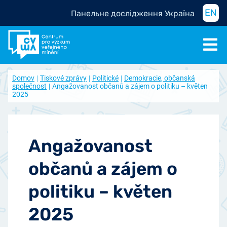
EN
Панельне дослідження Україна
Domov
Tiskové zprávy
Politické
Demokracie, občanská
společnost
Angažovanost občanů a zájem o politiku – květen
2025
Angažovanost
občanů a zájem o
politiku – květen
2025