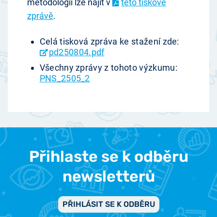
metodologii lze najít v
této tiskové
zprávě
.
Celá tisková zpráva ke stažení zde:
pd250804.pdf
Všechny zprávy z tohoto výzkumu:
PNS_2505_2
Přihlaste se k odběru
newsletterů
PŘIHLÁSIT SE K ODBĚRU