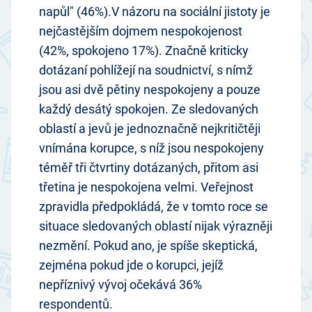
napůl" (46%).V názoru na sociální jistoty je
nejčastějším dojmem nespokojenost
(42%, spokojeno 17%). Značně kriticky
dotázaní pohlížejí na soudnictví, s nímž
jsou asi dvě pětiny nespokojeny a pouze
každý desátý spokojen. Ze sledovaných
oblastí a jevů je jednoznačně nejkritičtěji
vnímána korupce, s níž jsou nespokojeny
téměř tři čtvrtiny dotázaných, přitom asi
třetina je nespokojena velmi. Veřejnost
zpravidla předpokládá, že v tomto roce se
situace sledovaných oblastí nijak výrazněji
nezmění. Pokud ano, je spíše skeptická,
zejména pokud jde o korupci, jejíž
nepříznivý vývoj očekává 36%
respondentů.