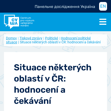
EN
Панельне дослідження Україна
Domov
Tiskové zprávy
Politické
Hodnocení politické
situace
Situace některých oblastí v ČR: hodnocení a čekávání
Situace některých
oblastí v ČR:
hodnocení a
čekávání