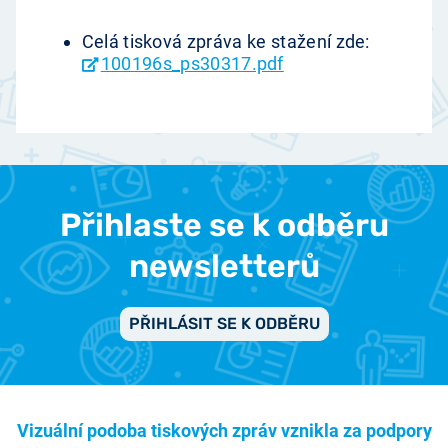
Celá tisková zpráva ke stažení zde:
100196s_ps30317.pdf
Přihlaste se k odběru
newsletterů
PŘIHLÁSIT SE K ODBĚRU
Vizuální podoba tiskových zpráv vznikla za podpory