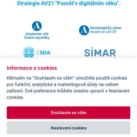
Strategie AV21 "Paměť v digitálním věku".
Informace o cookies
Kliknutím na "Souhlasím se vším" umožníte použití cookies
pro funkční, analytické a marketingové účely na vašem
Copyright ©
CVVM |
Právní ujednání
|
Nastavení cookies
|
zařízení. Své preference můžete snadno upravit v Nastavení
Prohlášení o zpracování osobních údajů
cookies.
Souhlasím se vším
DESIGNED BY
PRINCIPAL WEBDEV
Nastavení cookies