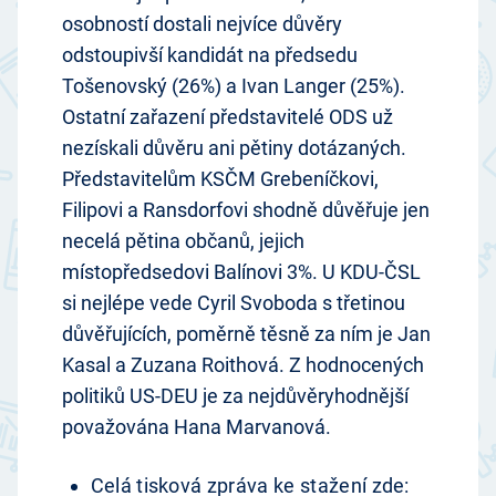
osobností dostali nejvíce důvěry
odstoupivší kandidát na předsedu
Tošenovský (26%) a Ivan Langer (25%).
Ostatní zařazení představitelé ODS už
nezískali důvěru ani pětiny dotázaných.
Představitelům KSČM Grebeníčkovi,
Filipovi a Ransdorfovi shodně důvěřuje jen
necelá pětina občanů, jejich
místopředsedovi Balínovi 3%. U KDU-ČSL
si nejlépe vede Cyril Svoboda s třetinou
důvěřujících, poměrně těsně za ním je Jan
Kasal a Zuzana Roithová. Z hodnocených
politiků US-DEU je za nejdůvěryhodnější
považována Hana Marvanová.
Celá tisková zpráva ke stažení zde: