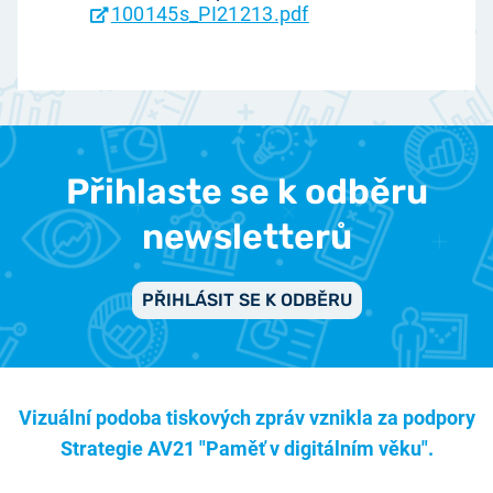
100145s_PI21213.pdf
Přihlaste se k odběru
newsletterů
PŘIHLÁSIT SE K ODBĚRU
Vizuální podoba tiskových zpráv vznikla za podpory
Strategie AV21 "Paměť v digitálním věku".