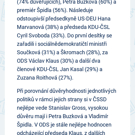
(74% důvěřujících), Petra Buzková (60%) a
premiér Špidla (56%). Následuje
odstoupivší předsedkyně US-DEU Hana
Marvanová (38%) a předseda KDU-ČSL
Cyril Svoboda (33%). Do první desítky se
zařadili i sociálnědemokratičtí ministři
Součková (31%) a Škromach (28%), za
ODS Václav Klaus (30%) a další dva
členové KDU-ČSL Jan Kasal (29%) a
Zuzana Roithová (27%).
Při porovnání důvěryhodnosti jednotlivých
politiků v rámci jejich strany si v ČSSD
nejlépe vede Stanislav Gross, vysokou
důvěru mají i Petra Buzková a Vladimír
Špidla. V ODS je stále nejlépe hodnocen
odcházející předseda Klaus, z dalších