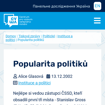
EN
Панельне дослідження Україна
Domov
Tiskové zprávy
Politické
Instituce a
politici
Popularita politiků
Popularita politiků
Alice Glasová
13.12.2002
Instituce a politici
Nejlépe si vedou zástupci ČSSD, kteří
obsadili první tři místa - Stanislav Gross