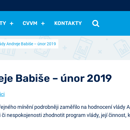
TY
CVVM
KONTAKTY
ády Andreje Babiše – únor 2019
cení politické situace
Mezinárodní vztahy
Demokraci
cký vývoj
Hospodářská politika
Sociální politika
Eko
st
Vztahy a životní postoje
Ekologie
Média
Ostat
je Babiše – únor 2019
ici
ného mínění podrobněji zaměřilo na hodnocení vlády An
 či nespokojenosti zhodnotit program vlády, její činnost, 