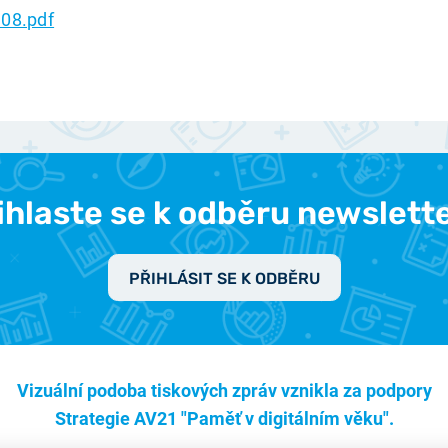
08.pdf
ihlaste se k odběru newslett
PŘIHLÁSIT SE K ODBĚRU
Vizuální podoba tiskových zpráv vznikla za podpory
Strategie AV21 "Paměť v digitálním věku".