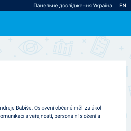
Панельне дослідження Україна
EN
e, občanská společnost
Politické - Ostatní
nomické - Ostatní
ní - Různé
dreje Babiše. Oslovení občané měli za úkol
komunikaci s veřejností, personální složení a