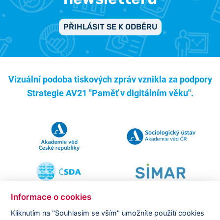
PŘIHLÁSIT SE K ODBĚRU
Vizuální podoba tiskových zpráv vznikla za podpory
Strategie AV21 "Paměť v digitálním věku".
Informace o cookies
Kliknutím na "Souhlasím se vším" umožníte použití cookies