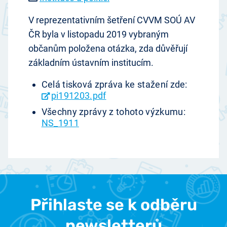
V reprezentativním šetření CVVM SOÚ AV
ČR byla v listopadu 2019 vybraným
občanům položena otázka, zda důvěřují
základním ústavním institucím.
Celá tisková zpráva ke stažení zde:
pi191203.pdf
Všechny zprávy z tohoto výzkumu:
NS_1911
Přihlaste se k odběru
newsletterů