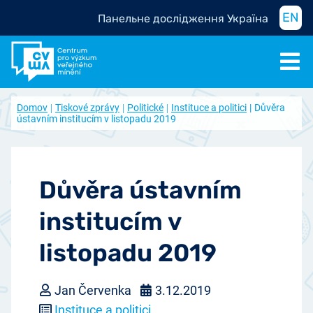
EN
Панельне дослідження Україна
Domov
Tiskové zprávy
Politické
Instituce a politici
Důvěra
ústavním institucím v listopadu 2019
Důvěra ústavním
institucím v
listopadu 2019
Jan Červenka
3.12.2019
Instituce a politici