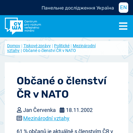
EN
Панельне дослідження Україна
Domov
Tiskové zprávy
Politické
Mezinárodní
vztahy
Občané o členství ČR v NATO
Občané o členství
ČR v NATO
Jan Červenka
18.11.2002
Mezinárodní vztahy
61 % občanů je aktuálně s členstvím ČR v