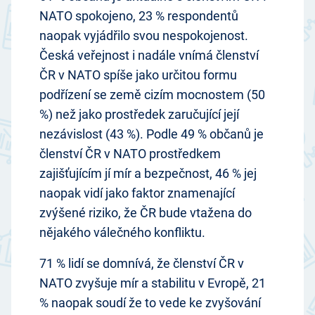
NATO spokojeno, 23 % respondentů
naopak vyjádřilo svou nespokojenost.
Česká veřejnost i nadále vnímá členství
ČR v NATO spíše jako určitou formu
podřízení se země cizím mocnostem (50
%) než jako prostředek zaručující její
nezávislost (43 %). Podle 49 % občanů je
členství ČR v NATO prostředkem
zajišťujícím jí mír a bezpečnost, 46 % jej
naopak vidí jako faktor znamenající
zvýšené riziko, že ČR bude vtažena do
nějakého válečného konfliktu.
71 % lidí se domnívá, že členství ČR v
NATO zvyšuje mír a stabilitu v Evropě, 21
% naopak soudí že to vede ke zvyšování