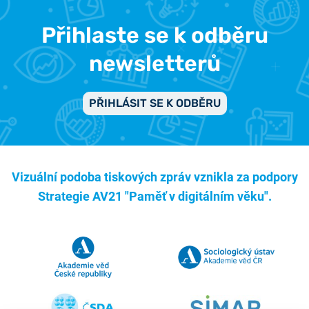
Přihlaste se k odběru
newsletterů
PŘIHLÁSIT SE K ODBĚRU
Vizuální podoba tiskových zpráv vznikla za podpory
Strategie AV21 "Paměť v digitálním věku".