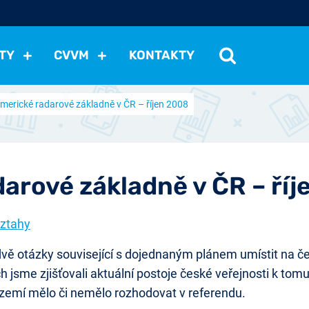
TY
CVVM
KONTAKTY
merické radarové základně v ČR – říjen 2008
cení politické situace
Mezinárodní vztahy
Demokraci
cký vývoj
Hospodářská politika
Sociální politika
Eko
st
Vztahy a životní postoje
Ekologie
Média
Ostat
arové základně v ČR – ří
vztahy
ě otázky související s dojednaným plánem umístit na če
 jsme zjišťovali aktuální postoje české veřejnosti k to
zemí mělo či nemělo rozhodovat v referendu.