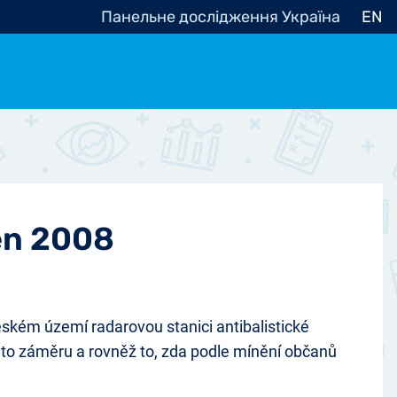
Панельне дослідження Україна
EN
e, občanská společnost
Politické - Ostatní
nomické - Ostatní
ní - Různé
jen 2008
ském území radarovou stanici antibalistické
muto záměru a rovněž to, zda podle mínění občanů