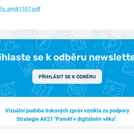
7s_pm81107.pdf
ihlaste se k odběru newslett
PŘIHLÁSIT SE K ODBĚRU
Vizuální podoba tiskových zpráv vznikla za podpory
Strategie AV21 "Paměť v digitálním věku".