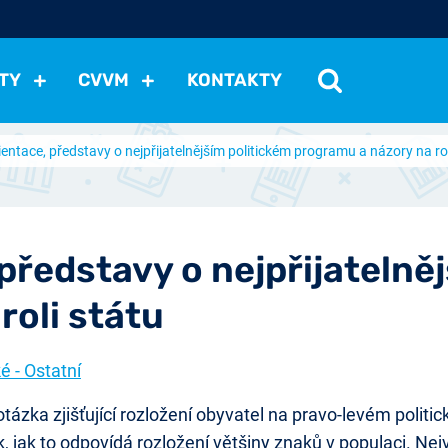
TY
CVVM
KONTAKTY
ientace, představy o nejpřijatelnějším politickém programu a názory na rol
cení politické situace
Mezinárodní vztahy
Demokraci
cký vývoj
Hospodářská politika
Sociální politika
Eko
st
Vztahy a životní postoje
Ekologie
Média
Ostat
představy o nejpřijatelně
roli státu
ké - Ostatní
ka zjišťující rozložení obyvatel na pravo-levém politick
k, jak to odpovídá rozložení většiny znaků v populaci. Ne