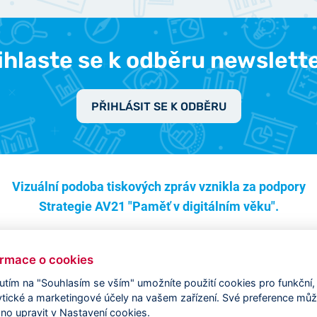
ihlaste se k odběru newslett
PŘIHLÁSIT SE K ODBĚRU
Vizuální podoba tiskových zpráv vznikla za podpory
Strategie AV21 "Paměť v digitálním věku".
ormace o cookies
nutím na "Souhlasím se vším" umožníte použití cookies pro funkční,
ytické a marketingové účely na vašem zařízení. Své preference mů
no upravit v Nastavení cookies.