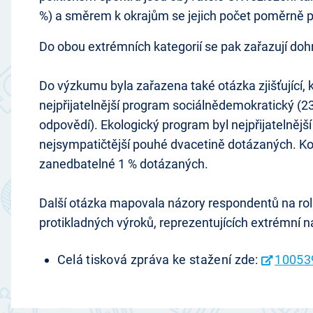
%) a směrem k okrajům se jejich počet poměrně 
Do obou extrémních kategorií se pak zařazují do
Do výzkumu byla zařazena také otázka zjišťující, k
nejpřijatelnější program sociálnědemokratický (23
odpovědí). Ekologický program byl nejpřijatelněj
nejsympatičtější pouhé dvacetině dotázaných. Ko
zanedbatelné 1 % dotázaných.
Další otázka mapovala názory respondentů na rol
protikladných výroků, reprezentujících extrémní ná
Celá tisková zpráva ke stažení zde:
10053