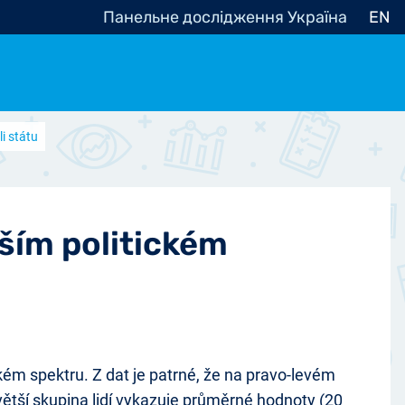
Панельне дослідження Україна
EN
i státu
e, občanská společnost
Politické - Ostatní
nomické - Ostatní
ní - Různé
jším politickém
ém spektru. Z dat je patrné, že na pravo-levém
jvětší skupina lidí vykazuje průměrné hodnoty (20