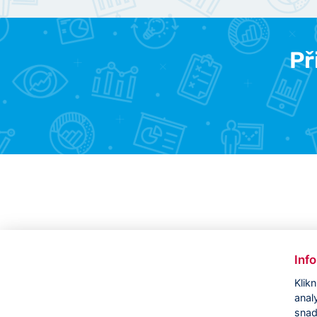
Př
Inf
Klik
anal
snad