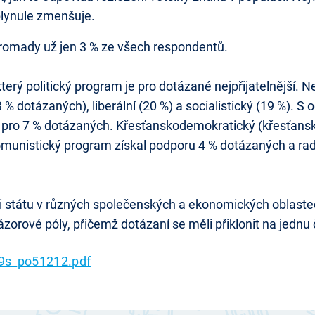
plynule zmenšuje.
hromady už jen 3 % ze všech respondentů.
terý politický program je pro dotázané nejpřijatelnější. N
 % dotázaných), liberální (20 %) a socialistický (19 %). 
ší pro 7 % dotázaných. Křesťanskodemokratický (křesťansk
munistický program získal podporu 4 % dotázaných a radi
i státu v různých společenských a ekonomických oblaste
zorové póly, přičemž dotázaní se měli přiklonit na jednu 
9s_po51212.pdf