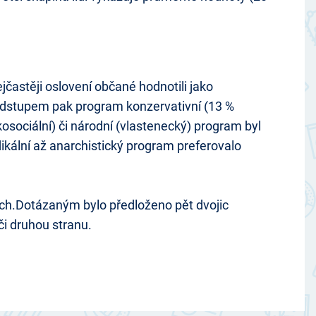
ejčastěji oslovení občané hodnotili jako
S odstupem pak program konzervativní (13 %
osociální) či národní (vlastenecký) program byl
kální až anarchistický program preferovalo
ch.Dotázaným bylo předloženo pět dvojic
či druhou stranu.