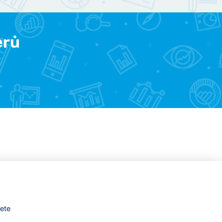
erů
žete