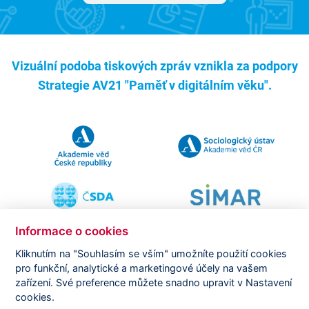
Vizuální podoba tiskových zpráv vznikla za podpory
Strategie AV21 "Paměť v digitálním věku".
Informace o cookies
Kliknutím na "Souhlasím se vším" umožníte použití cookies
pro funkční, analytické a marketingové účely na vašem
Copyright ©
CVVM |
Právní ujednání
|
Nastavení cookies
|
zařízení. Své preference můžete snadno upravit v Nastavení
Prohlášení o zpracování osobních údajů
cookies.