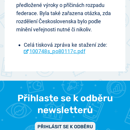
předložené výroky o příčinách rozpadu
federace. Byla také zařazena otázka, zda
rozdělení Československa bylo podle
mínění veřejnosti nutné či nikoliv.
Celá tisková zpráva ke stažení zde:
100748s_po80117c.pdf
Přihlaste se k odběru
newsletterů
PŘIHLÁSIT SE K ODBĚRU