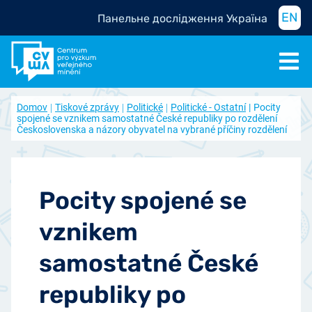
EN
Панельне дослідження Україна
Domov
Tiskové zprávy
Politické
Politické - Ostatní
Pocity
spojené se vznikem samostatné České republiky po rozdělení
Československa a názory obyvatel na vybrané příčiny rozdělení
Pocity spojené se
vznikem
samostatné České
republiky po