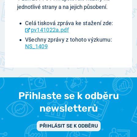
jednotlivé strany a na jejich působení.
Celá tisková zpráva ke stažení zde:
pv141022a.pdf
Všechny zprávy z tohoto výzkumu:
NS_1409
Přihlaste se k odběru
newsletterů
PŘIHLÁSIT SE K ODBĚRU