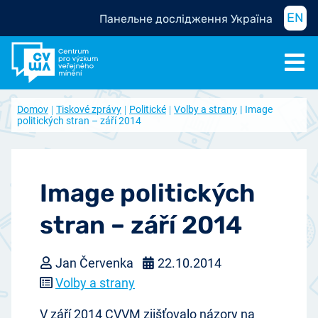
EN
Панельне дослідження Україна
Domov
Tiskové zprávy
Politické
Volby a strany
Image
politických stran – září 2014
Image politických
stran – září 2014
Jan Červenka
22.10.2014
Volby a strany
V září 2014 CVVM zjišťovalo názory na