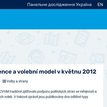
Панельне дослідження Україна
EN
e, občanská společnost
Politické - Ostatní
nomické - Ostatní
ní - Různé
ence a volební model v květnu 2012
2
Volby a strany
CVVM tradičně zjišťovalo podporu politických stran ve veřejnosti a
ch voleb. V tiskové zprávě jsou publikovány dva odlišné typy