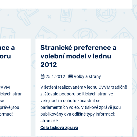
nce a
Stranické preference a
noru
volební model v lednu
2012
25.1.2012
Volby a strany
 CVVM
V šetření realizovaném v lednu CVVM tradičně
tických stran
zjišťovalo podporu politických stran ve
 se
veřejnosti a ochotu zúčastnit se
zprávě jsou
parlamentních voleb. V tiskové zprávě jsou
ormací:
publikovány dva odlišné typy informací:
stranické…
Celá tisková zpráva