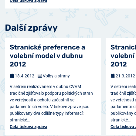
Celá tisková zpráva
Další zprávy
Stranické preference a
Stranic
volební model v dubnu
volební
2012
2012
18.4.2012
Volby a strany
21.3.2012
V šetření realizovaném v dubnu CVVM
V šetření re
tradičně zjišťovalo podporu politických stran
tradičně zjiš
ve veřejnosti a ochotu zúčastnit se
ve veřejnosti
parlamentních voleb. V tiskové zprávě jsou
parlamentních
publikovány dva odlišné typy informací:
publikovány d
stranické…
stranické…
Celá tisková zpráva
Celá tisková