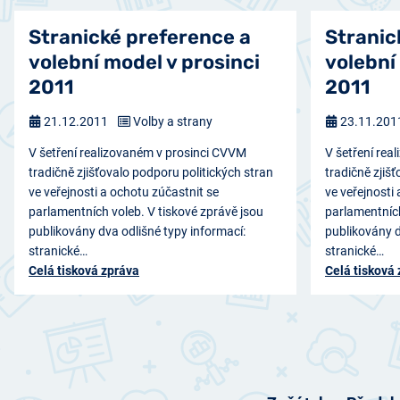
Stranické preference a
Stranic
volební model v prosinci
volební
2011
2011
21.12.2011
Volby a strany
23.11.20
V šetření realizovaném v prosinci CVVM
V šetření re
tradičně zjišťovalo podporu politických stran
tradičně zjiš
ve veřejnosti a ochotu zúčastnit se
ve veřejnosti
parlamentních voleb. V tiskové zprávě jsou
parlamentních
publikovány dva odlišné typy informací:
publikovány d
stranické…
stranické…
Celá tisková zpráva
Celá tisková