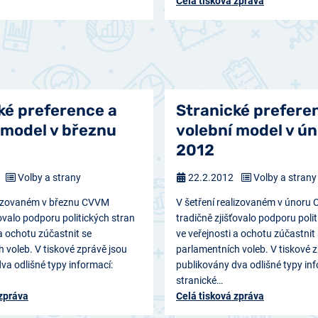
Celá tisková zpráva
ké preference a
Stranické prefere
 model v březnu
volební model v ú
2012
Volby a strany
22.2.2012
Volby a strany
alizovaném v březnu CVVM
V šetření realizovaném v únoru
ťovalo podporu politických stran
tradičně zjišťovalo podporu poli
 a ochotu zúčastnit se
ve veřejnosti a ochotu zúčastnit
 voleb. V tiskové zprávě jsou
parlamentních voleb. V tiskové 
va odlišné typy informací:
publikovány dva odlišné typy inf
stranické…
 zpráva
Celá tisková zpráva