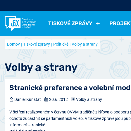
TISKOVÉ ZPRÁVY
PROJEK
Všechny tiskové zprávy
Všechny projekty
Kdo jsme
Domov
Tiskové zprávy
Politické
Volby a strany
Aktuální projekty
Volná pracovní místa
Politické
Volby a strany
Instituce a politici
Hodno
Ukončené projekty
Často kladené otázky
Ekonomické
Práce, příjmy, životní úroveň
Ekonomi
Volby a strany
Časopis naše společnost (archiv)
Ostatní
Přehled článků
Zdraví, volný čas
Negativní jevy, bezpečno
Přístup k datům
Stranické preference a volební mod
Spolupracujte s námi
Nabídka výzkumu
Daniel Kunštát
20.6.2012
Volby a strany
V šetření realizovaném v červnu CVVM tradičně zjišťovalo podporu po
ochotu zúčastnit se parlamentních voleb. V tiskové zprávě jsou pub
informací: stranické…