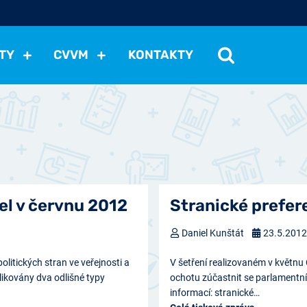
TY
CVVM
KONTAKTY
cení politické situace
Mezinárodní vztahy
Demokraci
cký vývoj
Hospodářská politika
Sociální politika
Eko
st
Vztahy a životní postoje
Ekologie
Média
Ostat
el v červnu 2012
Stranické prefer
Daniel Kunštát
23.5.201
litických stran ve veřejnosti a
V šetření realizovaném v květnu 
likovány dva odlišné typy
ochotu zúčastnit se parlamentní
informací: stranické…