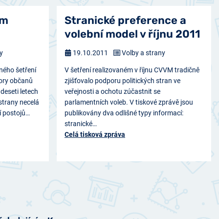
ým
Stranické preference a
volební model v říjnu 2011
y
19.10.2011
Volby a strany
lného šetření
V šetření realizovaném v říjnu CVVM tradičně
ory občanů
zjišťovalo podporu politických stran ve
 deseti letech
veřejnosti a ochotu zúčastnit se
strany necelá
parlamentních voleb. V tiskové zprávě jsou
í postojů…
publikovány dva odlišné typy informací:
stranické…
Celá tisková zpráva