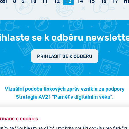
ozí
8
9
10
11
12
13
14
15
16
17
Ná
ihlaste se k odběru newslett
PŘIHLÁSIT SE K ODBĚRU
Vizuální podoba tiskových zpráv vznikla za podpory
Strategie AV21 "Paměť v digitálním věku".
ormace o cookies
nutím na "Souhlasím se vším" umožníte použití cookies pro funkční,