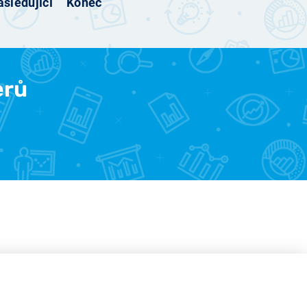
sledující
Konec
erů