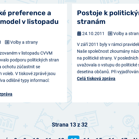
ké preference a
Postoje k politick
 model v listopadu
stranám
24.10.2011
Volby a stran
11
Volby a strany
V září 2011 byly v rámci pravide
Naše společnost zkoumány náz
alizovaném v listopadu CVVM
na politické strany. V posledních
ťovalo podporu politických stran
uvažovala o vstupu do politické 
 a ochotu zúčastnit se
desetina občanů. Při vyjadřován
 voleb. V tiskové zprávě jsou
Celá tisková zpráva
va odlišné typy informací:
 zpráva
Strana 13 z 32