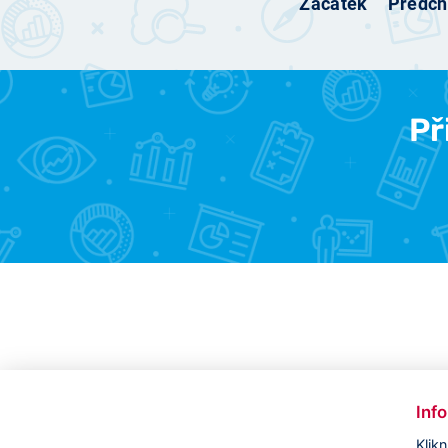
Začátek
Předch
Př
Inf
Klik