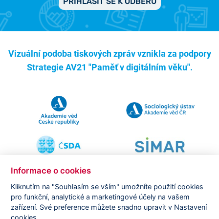
PŘIHLÁSIT SE K ODBĚRU
Vizuální podoba tiskových zpráv vznikla za podpory
Strategie AV21 "Paměť v digitálním věku".
Informace o cookies
Kliknutím na "Souhlasím se vším" umožníte použití cookies
pro funkční, analytické a marketingové účely na vašem
Copyright ©
CVVM |
Právní ujednání
|
Nastavení cookies
|
zařízení. Své preference můžete snadno upravit v Nastavení
Prohlášení o zpracování osobních údajů
cookies.