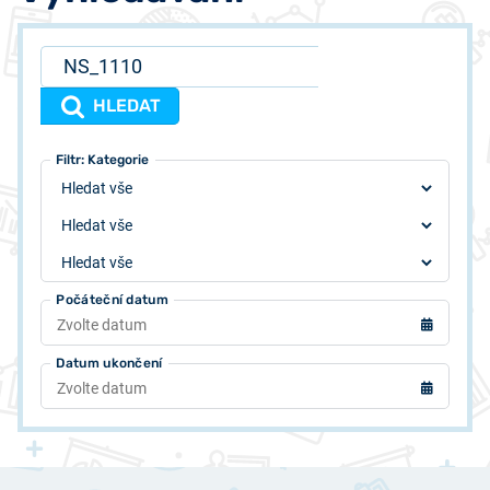
HLEDAT
Filtr: Typ
Filtr: Autor
Filtr: Kategorie
Počáteční datum
Datum ukončení