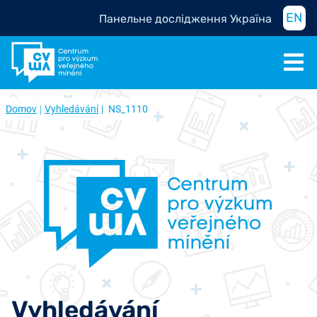
EN
Панельне дослідження Україна
Domov
Vyhledávání
NS_1110
Vyhledávání