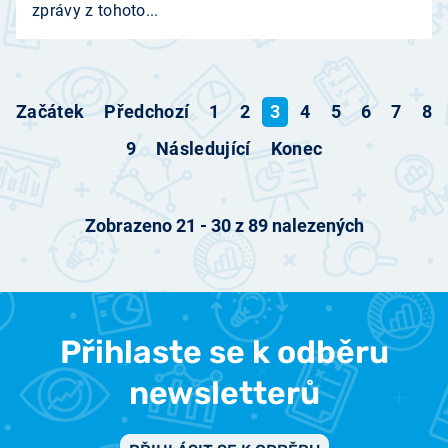
zprávy z tohoto...
Začátek
Předchozí
1
2
3
4
5
6
7
8
9
Následující
Konec
Zobrazeno
21
-
30
z
89
nalezených
Přihlaste se k odběru
newsletterů