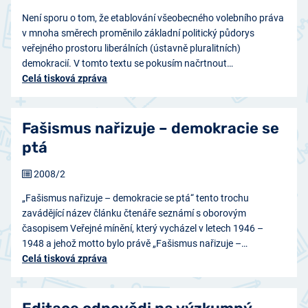
Není sporu o tom, že etablování všeobecného volebního práva
v mnoha směrech proměnilo základní politický půdorys
veřejného prostoru liberálních (ústavně pluralitních)
demokracií. V tomto textu se pokusím načrtnout…
Celá tisková zpráva
Fašismus nařizuje – demokracie se
ptá
2008/2
„Fašismus nařizuje – demokracie se ptá“ tento trochu
zavádějící název článku čtenáře seznámí s oborovým
časopisem Veřejné mínění, který vycházel v letech 1946 –
1948 a jehož motto bylo právě „Fašismus nařizuje –…
Celá tisková zpráva