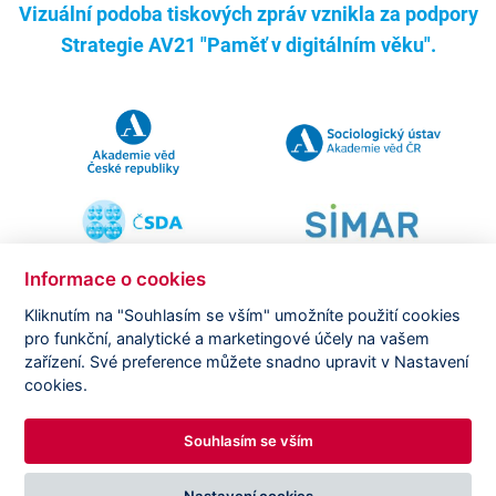
Vizuální podoba tiskových zpráv vznikla za podpory
Strategie AV21 "Paměť v digitálním věku".
Informace o cookies
Kliknutím na "Souhlasím se vším" umožníte použití cookies
pro funkční, analytické a marketingové účely na vašem
Copyright ©
CVVM |
Právní ujednání
|
Nastavení cookies
|
zařízení. Své preference můžete snadno upravit v Nastavení
Prohlášení o zpracování osobních údajů
cookies.
Souhlasím se vším
DESIGNED BY
PRINCIPAL WEBDEV
Nastavení cookies