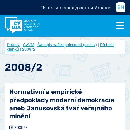
EN
Панельне дослідження Україна
Domov
CVVM
Časopis naše společnost (archiv)
Přehled
článků
2008/2
2008/2
Normativní a empirické
předpoklady moderní demokracie
aneb Janusovská tvář veřejného
mínění
2008/2