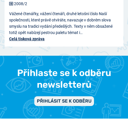
2008/2
Vážené čtenářky, vážení čtenáři, druhé letošní číslo Naší
společnosti, které právě otvíráte, navazuje v dobrém slova
smyslu na tradici vydání předešlých. Texty v něm obsažené
totiž opět nabízejí pestrou paletu témat i…
Celá tisková zpráva
Přihlaste se k odběru
newsletterů
PŘIHLÁSIT SE K ODBĚRU