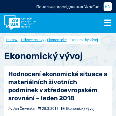
EN
Панельне дослідження Україна
Domov
Tiskové zprávy
Ekonomické
Ekonomický vývoj
Ekonomický vývoj
Hodnocení ekonomické situace a
materiálních životních
podmínek v středoevropském
srovnání – leden 2018
Jan Červenka
28.3.2018
Ekonomický vývoj