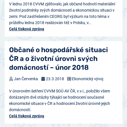
V lednu 2018 CVVM zjišťovalo, jak občané hodnotí materiální
životní podmínky svých domácností a ekonomickou situaci v
zemi. Pod zastřešením CEORG byl výzkum na toto téma v
průběhu ledna 2018 realizován též v Polsku, v…
Celá tisková zpráva
Občané o hospodářské situaci
ČR a o životní úrovni svých
domácností – únor 2018
Jan Červenka
23.3.2018
Ekonomický vývoj
V únorovém šetření CVVM SOÚ AV ČR, v.v.i., položilo všem
dotázaným dvě otázky týkající se hodnocení současné
ekonomické situace v ČR a hodnocení životní úrovně jejich
domácností.
Celá tisková zpráva