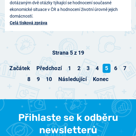
dotázaným dvě otázky týkající se hodnocení současné
ekonomické situace v ČR a hodnocení životní úrovně jejich
domácností.
Celá tisková zpráva
Strana 5 z 19
Začátek
Předchozí
1
2
3
4
5
6
7
8
9
10
Následující
Konec
Přihlaste se k odběru
newsletterů