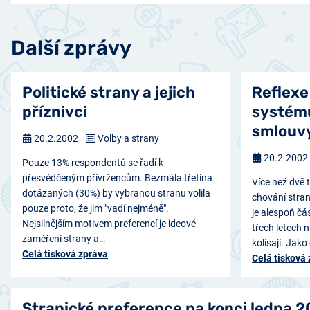
Další zprávy
Politické strany a jejich
Reflexe
příznivci
systému
smlouv
20.2.2002
Volby a strany
20.2.2002
Pouze 13% respondentů se řadí k
přesvědčeným přívržencům. Bezmála třetina
Více než dvě 
dotázaných (30%) by vybranou stranu volila
chování stran 
pouze proto, že jim "vadí nejméně".
je alespoň čá
Nejsilnějším motivem preferencí je ideové
třech letech 
zaměření strany a…
kolísají. Jako
Celá tisková zpráva
Celá tisková
Stranické preference na konci ledna 