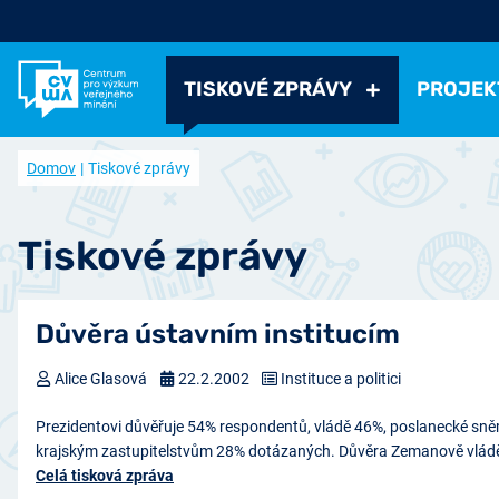
TISKOVÉ ZPRÁVY
PROJEK
Všechny tiskové zprávy
Všechny projekty
Kdo jsme
Domov
Tiskové zprávy
Aktuální projekty
Volná pracovní místa
Politické
Volby a strany
Instituce a politici
Hodno
Ukončené projekty
Často kladené otázky
Ekonomické
Práce, příjmy, životní úroveň
Ekonomi
Tiskové zprávy
Časopis naše společnost (archiv)
Ostatní
Přehled článků
Zdraví, volný čas
Negativní jevy, bezpečno
Přístup k datům
Důvěra ústavním institucím
Spolupracujte s námi
Nabídka výzkumu
Alice Glasová
22.2.2002
Instituce a politici
Prezidentovi důvěřuje 54% respondentů, vládě 46%, poslanecké sn
krajským zastupitelstvům 28% dotázaných. Důvěra Zemanově vládě
Celá tisková zpráva