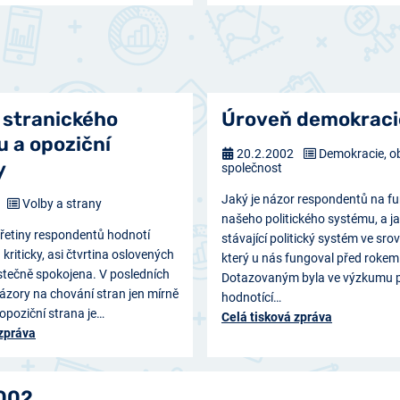
 stranického
Úroveň demokraci
 a opoziční
20.2.2002
Demokracie, o
y
společnost
Jaký je názor respondentů na f
Volby a strany
našeho politického systému, a j
třetiny respondentů hodnotí
stávající politický systém ve srov
kriticky, asi čtvrtina oslovených
který u nás fungoval před roke
stečně spokojena. V posledních
Dotazovaným byla ve výzkumu 
názory na chování stran jen mírně
hodnotící…
 opoziční strana je…
Celá tisková zpráva
 zpráva
2002