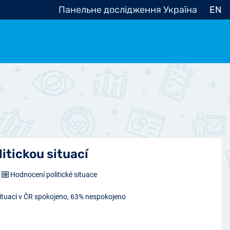
Панельне дослідження Україна
EN
e, občanská společnost
Politické - Ostatní
nomické - Ostatní
ní - Různé
itickou situací
Hodnocení politické situace
situací v ČR spokojeno, 63% nespokojeno