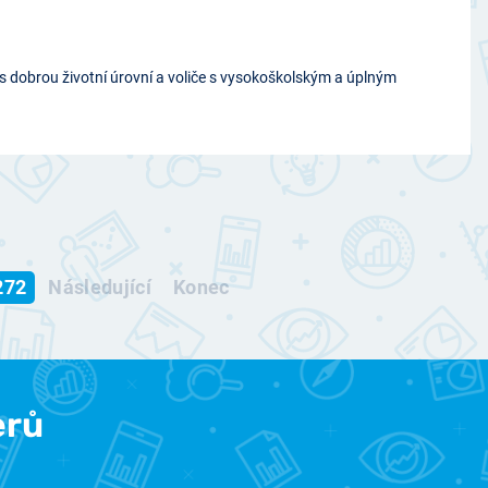
s dobrou životní úrovní a voliče s vysokoškolským a úplným
272
Následující
Konec
erů