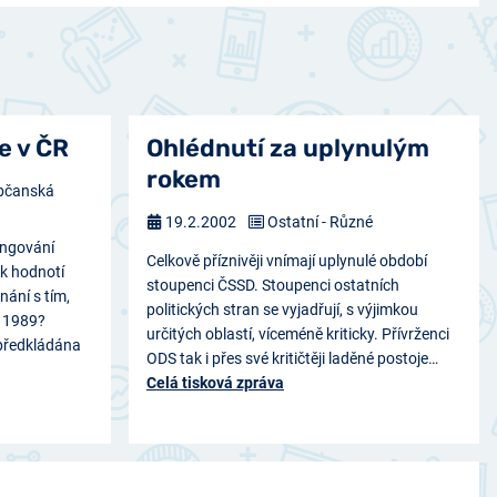
e v ČR
Ohlédnutí za uplynulým
rokem
bčanská
19.2.2002
Ostatní - Různé
ungování
Celkově příznivěji vnímají uplynulé období
ak hodnotí
stoupenci ČSSD. Stoupenci ostatních
nání s tím,
politických stran se vyjadřují, s výjimkou
m 1989?
určitých oblastí, víceméně kriticky. Přívrženci
předkládána
ODS tak i přes své kritičtěji laděné postoje…
Celá tisková zpráva