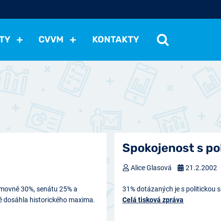
TY
CVVM
KONTAKTY
cení politické situace
Mezinárodní vztahy
Demokraci
cký vývoj
Hospodářská politika
Sociální politika
Eko
st
Vztahy a životní postoje
Ekologie
Média
Ostat
Spokojenost s pol
Alice Glasová
21.2.2002
ěmovně 30%, senátu 25% a
31% dotázaných je s politickou 
 dosáhla historického maxima.
Celá tisková zpráva