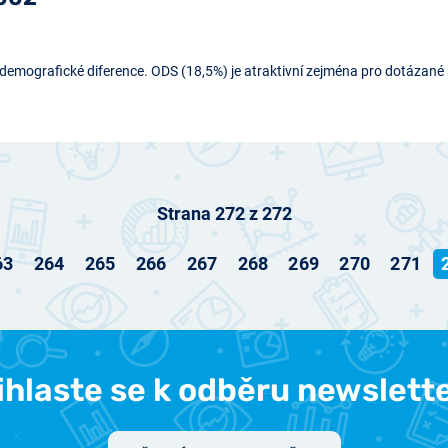
emografické diference. ODS (18,5%) je atraktivní zejména pro dotázané 
Strana 272 z 272
63
264
265
266
267
268
269
270
271
ihlaste se k odběru newslett