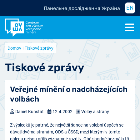
EN
Панельне дослідження Україна
Domov
Tiskové zprávy
Tiskové zprávy
Veřejné mínění o nadcházejících
volbách
Daniel Kunštát
12.4.2002
Volby a strany
Z výsledků je patrné, že největší šance na volební úspěch se
dávají dvěma stranám, ODS a ČSSD, mezi kterými v tomto
ohledu nejsou příliš významné rozdíly. Obě shodně bezmála tři