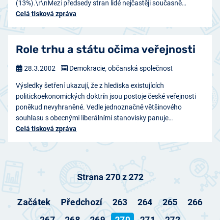
(13%).\r\nMezi předsedy stran lidé nejčastěji současně…
Celá tisková zpráva
Role trhu a státu očima veřejnosti
28.3.2002
Demokracie, občanská společnost
Výsledky šetření ukazují, že z hlediska existujících
politickoekonomických doktrín jsou postoje české veřejnosti
poněkud nevyhraněné. Vedle jednoznačně většinového
souhlasu s obecnými liberálními stanovisky panuje…
Celá tisková zpráva
Strana 270 z 272
Začátek
Předchozí
263
264
265
266
267
268
269
270
271
272