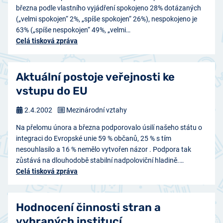
března podle vlastního vyjádření spokojeno 28% dotázaných
(„velmi spokojen“ 2%, „spíše spokojen“ 26%), nespokojeno je
63% („spíše nespokojen“ 49%, „velmi…
Celá tisková zpráva
Aktuální postoje veřejnosti ke
vstupu do EU
2.4.2002
Mezinárodní vztahy
Na přelomu února a března podporovalo úsilí našeho státu o
integraci do Evropské unie 59 % občanů, 25 % s tím
nesouhlasilo a 16 % nemělo vytvořen názor . Podpora tak
zůstává na dlouhodobě stabilní nadpoloviční hladině.…
Celá tisková zpráva
Hodnocení činnosti stran a
vybraných institucí