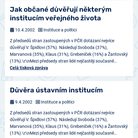
Jak občané důvěřují některým
institucím veřejného života
10.4.2002
Instituce a politici
Z předsedů stran zastoupených v PČR dotázaní nejvíce
důvěřují V. Špidlovi (57%). Následují Svoboda (37%),
Marvanová (35%), Klaus (31%), Grebeníček (16%) a Žantovský
(13%).\r\nMezi předsedy stran lidé nejčastěji současně…
Celá tisková zpráva
Důvěra ústavním institucím
9.4.2002
Instituce a politici
Z předsedů stran zastoupených v PČR dotázaní nejvíce
důvěřují V. Špidlovi (57%). Následují Svoboda (37%),
Marvanová (35%), Klaus (31%), Grebeníček (16%) a Žantovský
(13%).\r\nMezi předsedy stran lidé nejčastěji současně…