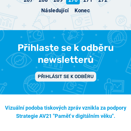
Následující
Konec
Přihlaste se k odběru
newsletterů
PŘIHLÁSIT SE K ODBĚRU
Vizuální podoba tiskových zpráv vznikla za podpory
Strategie AV21 "Paměť v digitálním věku".