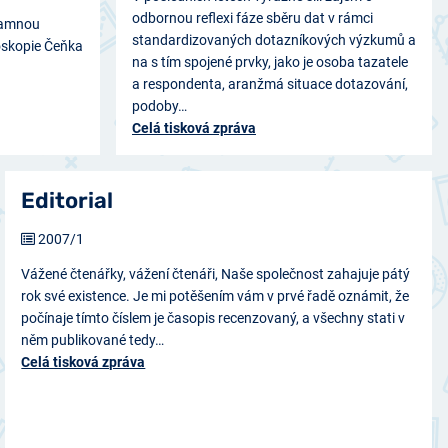
odbornou reflexi fáze sběru dat v rámci
namnou
standardizovaných dotazníkových výzkumů a
oskopie Čeňka
na s tím spojené prvky, jako je osoba tazatele
a respondenta, aranžmá situace dotazování,
podoby…
Celá tisková zpráva
Editorial
2007/1
Vážené čtenářky, vážení čtenáři, Naše společnost zahajuje pátý
rok své existence. Je mi potěšením vám v prvé řadě oznámit, že
počínaje tímto číslem je časopis recenzovaný, a všechny stati v
něm publikované tedy…
Celá tisková zpráva