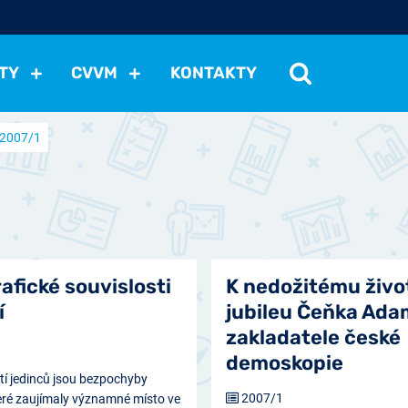
TY
CVVM
KONTAKTY
2007/1
cení politické situace
Mezinárodní vztahy
Demokraci
cký vývoj
Hospodářská politika
Sociální politika
Eko
st
Vztahy a životní postoje
Ekologie
Média
Ostat
fické souvislosti
K nedožitému živ
í
jubileu Čeňka Ada
zakladatele české
demoskopie
utí jedinců jsou bezpochyby
2007/1
eré zaujímaly významné místo ve