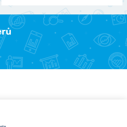
erů
žete