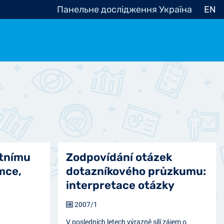
Панельне дослідження Україна
EN
e, občanská společnost
Politické - Ostatní
nomické - Ostatní
ní - Různé
otnímu
Zodpovídání otázek
mce,
dotazníkového průzkumu:
interpretace otázky
2007/1
V posledních letech výrazně sílí zájem o