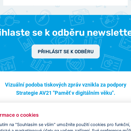
ihlaste se k odběru newslett
PŘIHLÁSIT SE K ODBĚRU
Vizuální podoba tiskových zpráv vznikla za podpory
Strategie AV21 "Paměť v digitálním věku".
ormace o cookies
nutím na "Souhlasím se vším" umožníte použití cookies pro funkční,
ytické a marketingové účely na vašem zařízení. Své preference mů