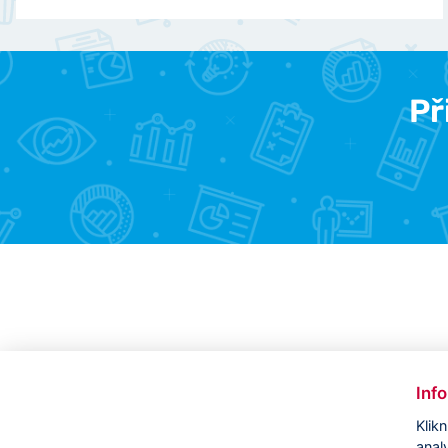
Př
Inf
Klik
anal