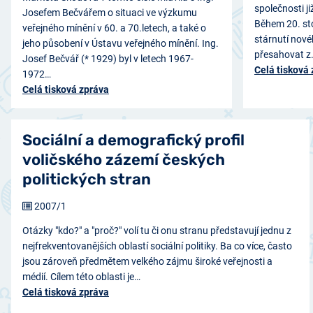
společnosti j
Josefem Bečvářem o situaci ve výzkumu
Během 20. sto
veřejného mínění v 60. a 70.letech, a také o
stárnutí nov
jeho působení v Ústavu veřejného mínění. Ing.
přesahovat z
Josef Bečvář (* 1929) byl v letech 1967-
Celá tisková
1972…
Celá tisková zpráva
Sociální a demografický profil
voličského zázemí českých
politických stran
2007/1
Otázky "kdo?" a "proč?" volí tu či onu stranu představují jednu z
nejfrekventovanějších oblastí sociální politiky. Ba co více, často
jsou zároveň předmětem velkého zájmu široké veřejnosti a
médií. Cílem této oblasti je…
Celá tisková zpráva