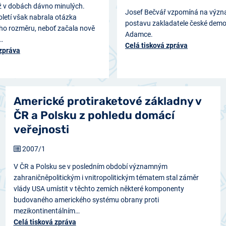
iž v dobách dávno minulých.
Josef Bečvář vzpomíná na výz
letí však nabrala otázka
postavu zakladatele české dem
ého rozměru, neboť začala nově
Adamce.
…
Celá tisková zpráva
 zpráva
Americké protiraketové základny v
ČR a Polsku z pohledu domácí
veřejnosti
2007/1
V ČR a Polsku se v posledním období významným
zahraničněpolitickým i vnitropolitickým tématem stal záměr
vlády USA umístit v těchto zemích některé komponenty
budovaného amerického systému obrany proti
mezikontinentálním…
Celá tisková zpráva