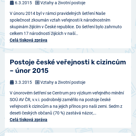
6.3.2015
Vztahy a životní postoje
V únoru 2014 byl v rámci pravidelných šetření Naše
společnost zkoumán vztah veřejnosti k národnostním
skupinám žijícím v České republice. Do šetření bylo zahrnuto
celkem 17 národností žijících v naší…
Celá tisková zpráva
Postoje české veřejnosti k cizincům
– únor 2015
3.3.2015
Vztahy a životní postoje
V únorovém šetření se Centrum pro výzkum veřejného mínění
SOÚ AV ČR, v.v.i. podrobněji zaměřilo na postoje české
veřejnosti k cizincům a na jejich přínos pro naši zemi. Sedm z
deseti českých občanů (70 %) zastává názor,…
Celá tisková zpráva