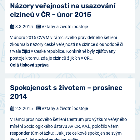
Názory veřejnosti na usazování
cizinců v ČR - únor 2015
3.3.2015
Vztahy a životní postoje
V únoru 2015 CVVM v rámci svého pravidelného šetření
zkoumalo názory české veřejnosti na cizince dlouhodobě či
trvale žijící v České republice. Konkrétně byly zjišťovány
postoje k tomu, zda je cizinců žijících v ČR…
Celá tisková zpráva
Spokojenost s životem – prosinec
2014
2.2.2015
Vztahy a životní postoje
V rámci prosincového šetření Centrum pro výzkum veřejného
mínění Sociologického ústavu AV ČR, v.v.i., položilo všem
respondentům otázku: „Jak jste celkově spokojen se svým