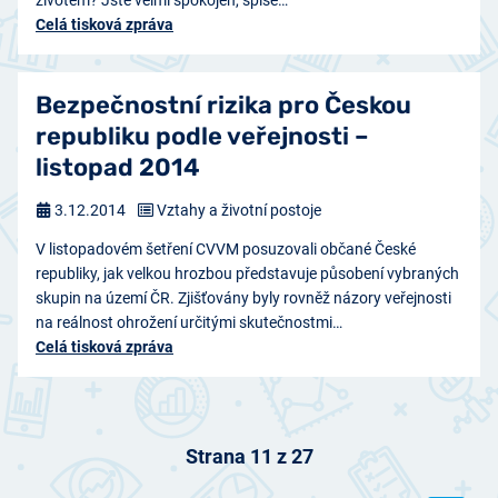
životem? Jste velmi spokojen, spíše…
Celá tisková zpráva
Bezpečnostní rizika pro Českou
republiku podle veřejnosti –
listopad 2014
3.12.2014
Vztahy a životní postoje
V listopadovém šetření CVVM posuzovali občané České
republiky, jak velkou hrozbou představuje působení vybraných
skupin na území ČR. Zjišťovány byly rovněž názory veřejnosti
na reálnost ohrožení určitými skutečnostmi…
Celá tisková zpráva
Strana 11 z 27