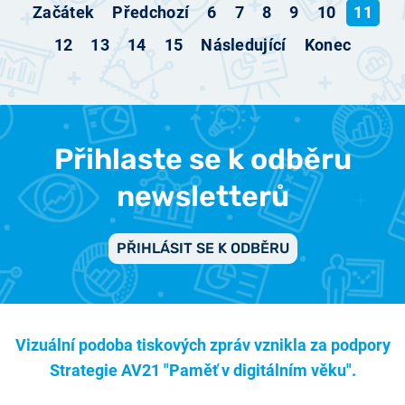
Začátek
Předchozí
6
7
8
9
10
11
12
13
14
15
Následující
Konec
Přihlaste se k odběru
newsletterů
PŘIHLÁSIT SE K ODBĚRU
Vizuální podoba tiskových zpráv vznikla za podpory
Strategie AV21 "Paměť v digitálním věku".