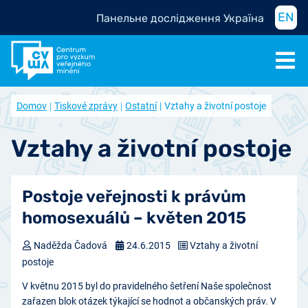
EN
Панельне дослідження Україна
Domov
Tiskové zprávy
Ostatní
Vztahy a životní postoje
Vztahy a životní postoje
Postoje veřejnosti k právům
homosexuálů – květen 2015
Naděžda Čadová
24.6.2015
Vztahy a životní
postoje
V květnu 2015 byl do pravidelného šetření Naše společnost
zařazen blok otázek týkající se hodnot a občanských práv. V