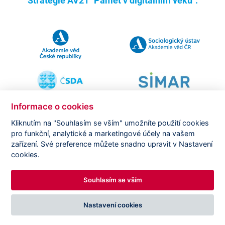
Strategie AV21 "Paměť v digitálním věku".
Informace o cookies
Kliknutím na "Souhlasím se vším" umožníte použití cookies
pro funkční, analytické a marketingové účely na vašem
Copyright ©
CVVM |
Právní ujednání
|
Nastavení cookies
|
zařízení. Své preference můžete snadno upravit v Nastavení
Prohlášení o zpracování osobních údajů
cookies.
Souhlasím se vším
DESIGNED BY
PRINCIPAL WEBDEV
Nastavení cookies