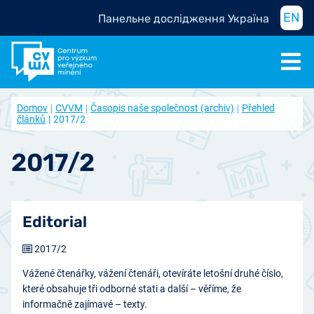
EN
Панельне дослідження Україна
Domov
CVVM
Časopis naše společnost (archiv)
Přehled
článků
2017/2
2017/2
Editorial
2017/2
Vážené čtenářky, vážení čtenáři, otevíráte letošní druhé číslo,
které obsahuje tři odborné stati a další – věříme, že
informačně zajímavé – texty.