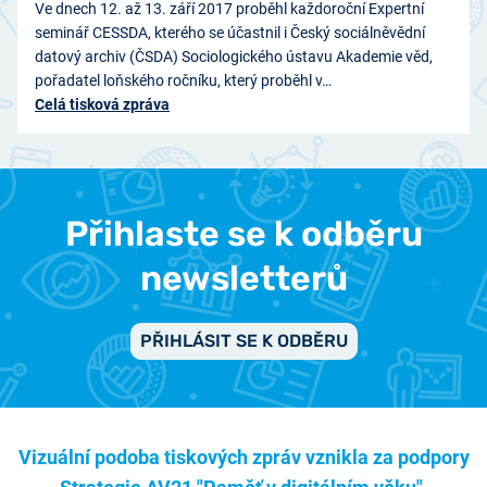
Ve dnech 12. až 13. září 2017 proběhl každoroční Expertní
seminář CESSDA, kterého se účastnil i Český sociálněvědní
datový archiv (ČSDA) Sociologického ústavu Akademie věd,
pořadatel loňského ročníku, který proběhl v…
Celá tisková zpráva
Přihlaste se k odběru
newsletterů
PŘIHLÁSIT SE K ODBĚRU
Vizuální podoba tiskových zpráv vznikla za podpory