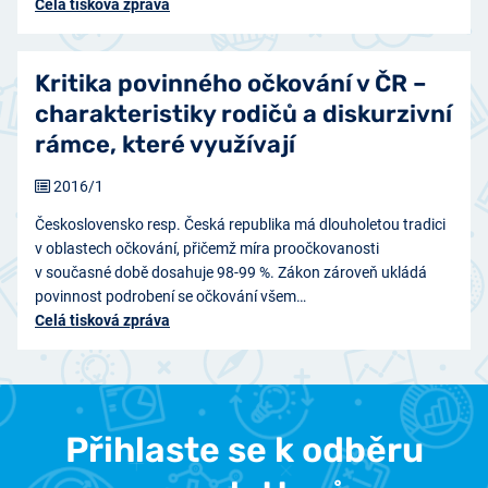
Celá tisková zpráva
Kritika povinného očkování v ČR –
charakteristiky rodičů a diskurzivní
rámce, které využívají
2016/1
Československo resp. Česká republika má dlouholetou tradici
v oblastech očkování, přičemž míra proočkovanosti
v současné době dosahuje 98-99 %. Zákon zároveň ukládá
povinnost podrobení se očkování všem…
Celá tisková zpráva
Přihlaste se k odběru