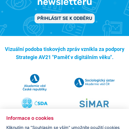
newsletterů
PŘIHLÁSIT SE K ODBĚRU
Vizuální podoba tiskových zpráv vznikla za podpory
Strategie AV21 "Paměť v digitálním věku".
Informace o cookies
Kliknutím na "Souhlasím se vším" umožníte použití cookies