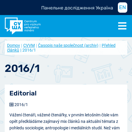
EN
Панельне дослідження Україна
Domov
CVVM
Časopis naše společnost (archiv)
Přehled
článků
2016/1
2016/1
Editorial
2016/1
Vážení čtenáři, vážené čtenářky, v prvním letošním čísle vám
opět předkládáme zajímavý mix článků na aktuální témata z
pohledu sociologie, antropologie i mediálních studií. Než vám