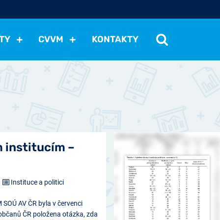
TY
CVVM
KONTAKTY
cení politické situace
Mezinárodní vztahy
Demokraci
cký vývoj
Hospodářská politika
Sociální politika
Eko
st
Vztahy a životní postoje
Ekologie
Média
Ostat
 institucím –
Instituce a politici
M SOÚ AV ČR byla v červenci
občanů ČR položena otázka, zda