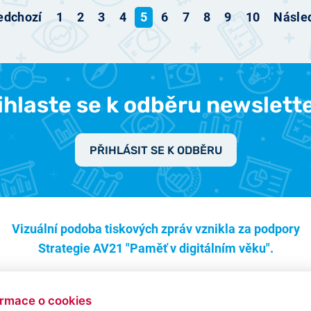
edchozí
1
2
3
4
5
6
7
8
9
10
Násled
ihlaste se k odběru newslett
PŘIHLÁSIT SE K ODBĚRU
Vizuální podoba tiskových zpráv vznikla za podpory
Strategie AV21 "Paměť v digitálním věku".
ormace o cookies