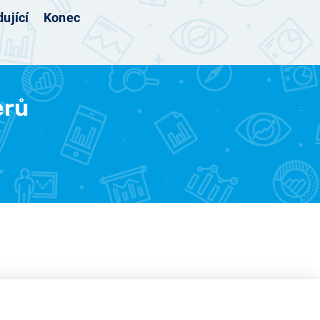
ující
Konec
erů