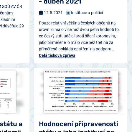
- duben 2021
VM SOÚ AV ČR
12.5.2021
Instituce a politici
občanům
ákladním
Pouze relativní většina českých občanů na
i důvěřuje 29
úrovni o málo více než dvou pětin hodnotí to,
co český stát udělal proti šíření koronaviru,
jako přiměřené, o málo více než třetina za
přiměřená pokládá opatření na podporu…
Celá tisková zpráva
státu a
Hodnocení připravenosti