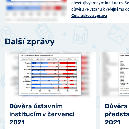
důvěřují vybraným institucím. Še
důvěru ve vztahu k veřejnému o
Celá tisková zpráva
Další zprávy
Důvěra ústavním
Důvěra
institucím v červenci
předsta
2021
2021