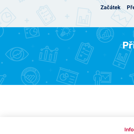
Začátek
Př
Př
Inf