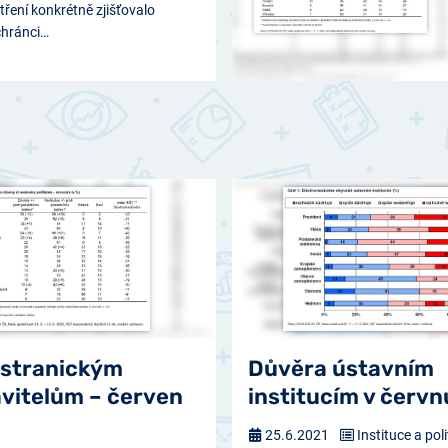
tření konkrétně zjišťovalo
chránci…
 stranickým
Důvěra ústavním
vitelům – červen
institucím v červ
25.6.2021
Instituce a poli