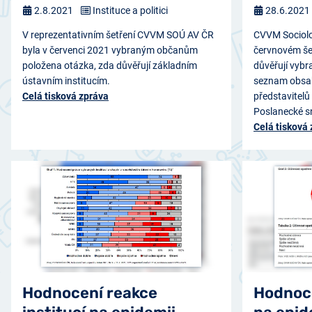
2.8.2021
Instituce a politici
28.6.2021
V reprezentativním šetření CVVM SOÚ AV ČR
CVVM Sociolog
byla v červenci 2021 vybraným občanům
červnovém šet
položena otázka, zda důvěřují základním
důvěřují vybr
ústavním institucím.
seznam obsah
Celá tisková zpráva
představitelů
Poslanecké 
Celá tisková
Hodnocení reakce
Hodnoce