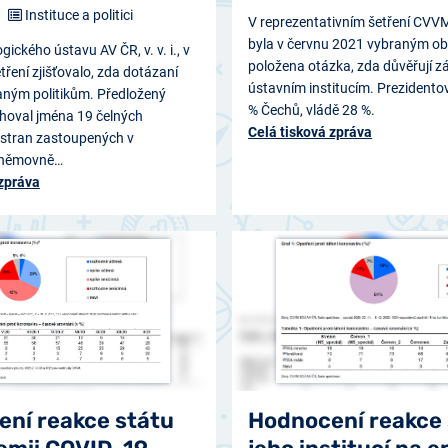
Instituce a politici
V reprezentativním šetření CV
byla v červnu 2021 vybraným 
ického ústavu AV ČR, v. v. i., v
položena otázka, zda důvěřují z
ření zjišťovalo, zda dotázaní
ústavním institucím. Prezidentov
aným politikům. Předložený
% Čechů, vládě 28 %.
oval jména 19 čelných
Celá tisková zpráva
 stran zastoupených v
sněmovně…
 zpráva
ní reakce státu
Hodnocení reakce 