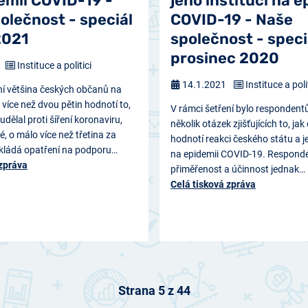
emii COVID-19 -
jeho institucí na e
olečnost - speciál
COVID-19 - Naše
2021
společnost - speci
prosinec 2020
Instituce a politici
14.1.2021
Instituce a poli
ní většina českých občanů na
 více než dvou pětin hodnotí to,
V rámci šetření bylo responden
udělal proti šíření koronaviru,
několik otázek zjišťujících to, ja
é, o málo více než třetina za
hodnotí reakci českého státu a je
kládá opatření na podporu…
na epidemii COVID-19. Responden
 zpráva
přiměřenost a účinnost jednak…
Celá tisková zpráva
Strana 5 z 44