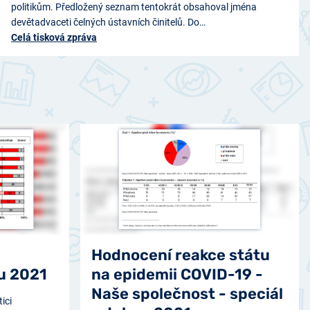
politikům. Předložený seznam tentokrát obsahoval jména
devětadvaceti čelných ústavních činitelů. Do…
Celá tisková zpráva
Hodnocení reakce státu
nu 2021
na epidemii COVID-19 -
Naše společnost - speciál
tici