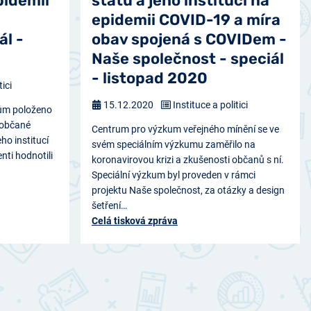
pidemii
státu a jeho institucí na
epidemii COVID-19 a míra
ál -
obav spojená s COVIDem -
Naše společnost - speciál
- listopad 2020
tici
15.12.2020
Instituce a politici
tům položeno
k občané
Centrum pro výzkum veřejného mínění se ve
ho institucí
svém speciálním výzkumu zaměřilo na
ti hodnotili
koronavirovou krizi a zkušenosti občanů s ní.
Speciální výzkum byl proveden v rámci
projektu Naše společnost, za otázky a design
šetření…
Celá tisková zpráva