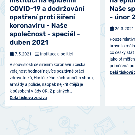
institucí na epidemii
na epid
COVID-19 a dodržování
Naše sp
opatření proti šíření
- únor 
koronaviru - Naše
26.3.2021
společnost - speciál -
Pouze relativ
duben 2021
úrovni o málo
co český stát 
7.5.2021
Instituce a politici
jako přiměřen
V souvislosti se šířením koronaviru česká
přiměřená po
veřejnost hodnotí nejvíce pozitivně práci
Celá tisková
zdravotníků, Hasičského záchranného sboru,
armády a policie, naopak nejkritičtější je
k působení Vlády ČR. Z platných…
Celá tisková zpráva