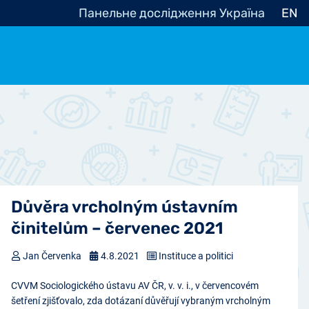
Панельне дослідження Україна
EN
e, občanská společnost
Politické - Ostatní
nomické - Ostatní
ní - Různé
Důvěra vrcholným ústavním
činitelům – červenec 2021
Jan Červenka
4.8.2021
Instituce a politici
CVVM Sociologického ústavu AV ČR, v. v. i., v červencovém
šetření zjišťovalo, zda dotázaní důvěřují vybraným vrcholným