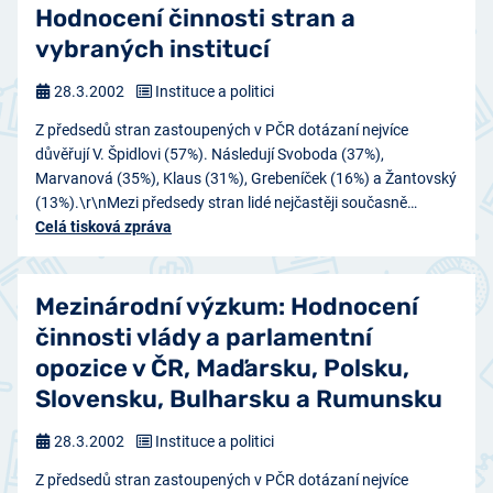
Hodnocení činnosti stran a
vybraných institucí
28.3.2002
Instituce a politici
Z předsedů stran zastoupených v PČR dotázaní nejvíce
důvěřují V. Špidlovi (57%). Následují Svoboda (37%),
Marvanová (35%), Klaus (31%), Grebeníček (16%) a Žantovský
(13%).\r\nMezi předsedy stran lidé nejčastěji současně…
Celá tisková zpráva
Mezinárodní výzkum: Hodnocení
činnosti vlády a parlamentní
opozice v ČR, Maďarsku, Polsku,
Slovensku, Bulharsku a Rumunsku
28.3.2002
Instituce a politici
Z předsedů stran zastoupených v PČR dotázaní nejvíce