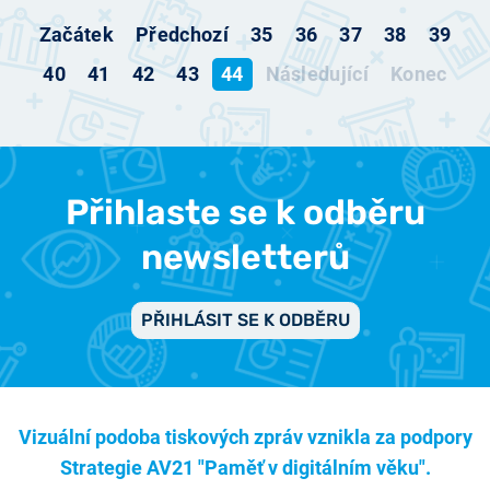
Začátek
Předchozí
35
36
37
38
39
40
41
42
43
44
Následující
Konec
Přihlaste se k odběru
newsletterů
PŘIHLÁSIT SE K ODBĚRU
Vizuální podoba tiskových zpráv vznikla za podpory
Strategie AV21 "Paměť v digitálním věku".