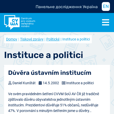
EN
Панельне дослідження Україна
Domov
Tiskové zprávy
Politické
Instituce a politici
Instituce a politici
Důvěra ústavním institucím
Daniel Kunštát
14.5.2002
Instituce a politici
Ve svém pravidelném šetření CVVM SoÚ AV ČR již tradičně
zjišťovalo důvěru obyvatelstva jednotlivým ústavním
institucím. Prezidentovi důvěřuje 51% občanů, nedůvěřuje
47%. V porovnání s minulým šetřením jsme u důvěry…