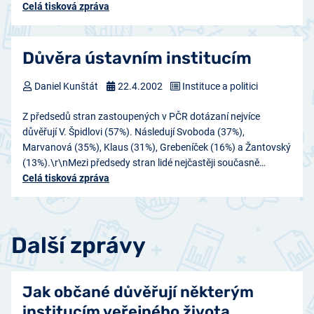
Celá tisková zpráva
Důvěra ústavním institucím
Daniel Kunštát
22.4.2002
Instituce a politici
Z předsedů stran zastoupených v PČR dotázaní nejvíce
důvěřují V. Špidlovi (57%). Následují Svoboda (37%),
Marvanová (35%), Klaus (31%), Grebeníček (16%) a Žantovský
(13%).\r\nMezi předsedy stran lidé nejčastěji současně…
Celá tisková zpráva
Další zprávy
Jak občané důvěřují některým
institucím veřejného života