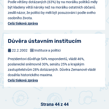
Podle většiny dotázaných (63%) by na morálku politiků měly
být kladeny větší nároky než na morálku ostatních občanů.
zesílil názor, že politici by měli být posuzováni i podle svého
osobního života.
Celá tisková zpráva
Důvěra ústavním institucím
22.2.2002
Instituce a politici
Prezidentovi důvěřuje 54% respondentů, vládě 46%,
poslanecké sněmovně 30%, senátu 25% a krajským
zastupitelstvům 28% dotázaných. Důvěra Zemanově vládě
dosáhla historického maxima.
Celá tisková zpráva
Strana 44 z 44