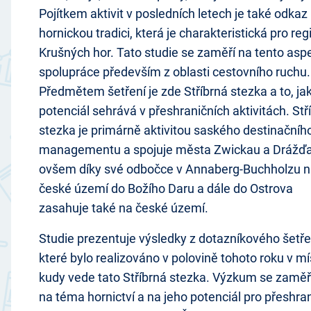
Pojítkem aktivit v posledních letech je také odkaz
hornickou tradici, která je charakteristická pro reg
Krušných hor. Tato studie se zaměří na tento asp
spolupráce především z oblasti cestovního ruchu.
Předmětem šetření je zde Stříbrná stezka a to, ja
potenciál sehrává v přeshraničních aktivitách. Stř
stezka je primárně aktivitou saského destinačníh
managementu a spojuje města Zwickau a Drážďa
ovšem díky své odbočce v Annaberg-Buchholzu 
české území do Božího Daru a dále do Ostrova
zasahuje také na české území.
Studie prezentuje výsledky z dotazníkového šetře
které bylo realizováno v polovině tohoto roku v mí
kudy vede tato Stříbrná stezka. Výzkum se zaměř
na téma hornictví a na jeho potenciál pro přeshran