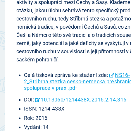
aktivity a spolupráci mezi Čechy a Sasy. Klademe 
otázku, jakou úlohu sehrává tento specifický prod
cestovního ruchu, tedy Stříbrná stezka a potažmo
hornická tradice, v povědomí Čechů a Sasů, co zna
Češi a Němci o této své tradici a o tradicích sous
země, jaký potenciál a jaké deficity se vyskytují v 
cestovního ruchu v souvislosti s její přítomností v
saském pohraničí.
Celá tisková zpráva ke stažení zde:
NS16-
2_Stribrna stezka cesko-nemecka preshrani
spoluprace v praxi.pdf
DOI:
10.13060/1214438X.2016.2.14.316
ISSN: 1214-438X
Rok: 2016
Vydání: 14