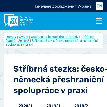
EN
Панельне дослідження Україна
Domov
CVVM
Časopis naše společnost (archiv)
Přehled
článků
2016/2
Stříbrná stezka: česko-německá přeshraniční
spolupráce v praxi
Stříbrná stezka: česko
německá přeshraniční
spolupráce v praxi
2020/1
2019/1
2018/2