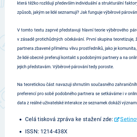
která těžko rozlišují především individuální a strukturální fak
způsob, jakým se lidé seznamují? Jak funguje výběrové párování
V tomto textu zaprvé představuji hlavní teorie výběrového páro
v zásadě protichůdných očekávání. První skupina teoretizuje, 
partnera zbavené přímému vlivu prostředníků, jako je komunita, 
že lidé obecně preferují kontakt s podobnými partnery a na onli
jejich představám. Výběrové párování tedy poroste.
Na teoretickou část navazuji shrnutím současného zahraniční
preferencí pro sobě podobného partnera se setkáváme i v onlin
data z reálné uživatelské interakce ze seznamek dokáží význa
Celá tisková zpráva ke stažení zde:
Setino
ISSN: 1214-438X