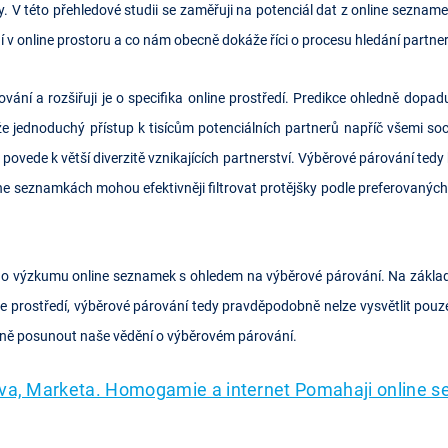
tory. V této přehledové studii se zaměřuji na potenciál dat z online sezn
 v online prostoru a co nám obecně dokáže říci o procesu hledání partne
vání a rozšiřuji je o specifika online prostředí. Predikce ohledně dopa
že jednoduchý přístup k tisícům potenciálních partnerů napříč všemi s
povede k větší diverzitě vznikajících partnerství. Výběrové párování ted
ne seznamkách mohou efektivněji filtrovat protějšky podle preferovaných c
ho výzkumu online seznamek s ohledem na výběrové párování. Na základě
e prostředí, výběrové párování tedy pravděpodobně nelze vysvětlit pouz
mně posunout naše vědění o výběrovém párování.
va, Marketa. Homogamie a internet Pomahaji online 