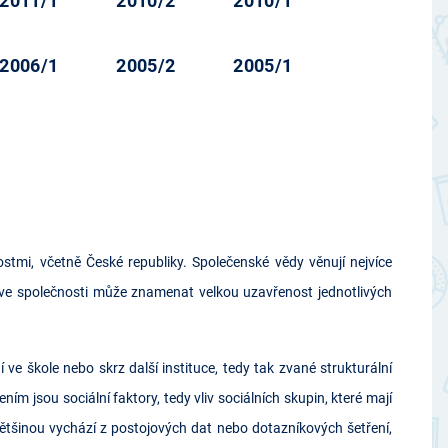
2011/1
2010/2
2010/1
2006/1
2005/2
2005/1
tmi, včetně České republiky. Společenské vědy věnují nejvíce
ve společnosti může znamenat velkou uzavřenost jednotlivých
 škole nebo skrz další instituce, tedy tak zvané strukturální
ím jsou sociální faktory, tedy vliv sociálních skupin, které mají
většinou vychází z postojových dat nebo dotazníkových šetření,