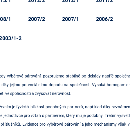
13/1
2012/2
2012/1
2011/2
08/1
2007/2
2007/1
2006/2
2003/1-2
edy výběrové párování, pozorujeme stabilně po dekády napříč společnos
 díky jejímu potenciálnímu dopadu na společnost. Vysoká homogamie 
ětí ve společnosti a zvyšovat nerovnost.
m je fyzická blízkost podobných partnerů, například díky seznámení ve
e jednotlivce pro vztah s partnerem, který mu je podobný. Třetím vysvětlen
h příslušníků. Evidence pro výběrové párování a jeho mechanismy však 