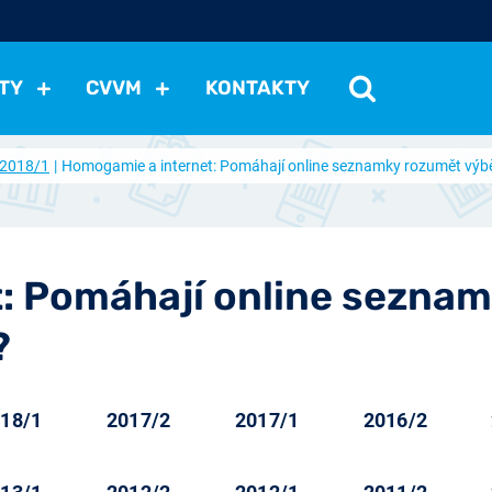
TY
CVVM
KONTAKTY
2018/1
Homogamie a internet: Pomáhají online seznamky rozumět vý
cení politické situace
Mezinárodní vztahy
Demokraci
cký vývoj
Hospodářská politika
Sociální politika
Eko
st
Vztahy a životní postoje
Ekologie
Média
Ostat
: Pomáhají online sezna
?
18/1
2017/2
2017/1
2016/2