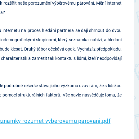
amek rozšířit naše porozumění výběrovému párování. Mění internet
ra?
du internetu na proces hledání partnera se dají shrnout do dvou
ociodemografickými skupinami, který seznamka nabízí, a hledání
y bude klesat. Druhý tábor očekává opak. Vychází z předpokladu,
harakteristik a zamezit tak kontaktu s lidmi, kteří neodpovídají
 podrobné rešerše stávajícího výzkumu uzavírám, že s lidskou
e pomocí strukturálních faktorů. Vše navíc nasvědčuje tomu, že
seznamky rozumet vyberovemu parovani.pdf