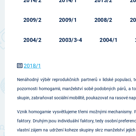
2014/2
2014/1
2013/2
20
2009/2
2009/1
2008/2
20
2004/2
2003/3-4
2004/1
2018/1
Nenáhodný výběr reprodukčních partnerů v lidské populaci, t
pozornosti homogamii, manželství sobě podobných párů, a to
skupin, zabraňovat sociální mobilitě, poukazovat na rasové nap
Vznik homogamie vysvětlujeme třemi možnými mechanismy. První
faktory. Druhým jsou individuální faktory, tedy osobní preferenc
vlastní zájem na udržení koheze skupiny skrz manželství jejíc