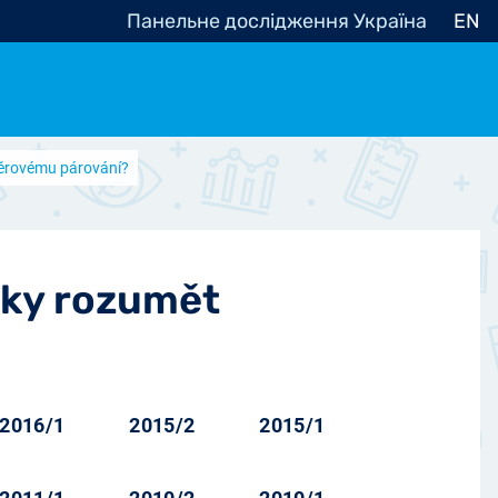
Панельне дослідження Україна
EN
běrovému párování?
e, občanská společnost
Politické - Ostatní
nomické - Ostatní
ní - Různé
mky rozumět
2016/1
2015/2
2015/1