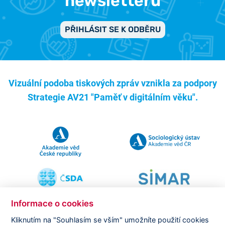
newsletterů
PŘIHLÁSIT SE K ODBĚRU
Vizuální podoba tiskových zpráv vznikla za podpory
Strategie AV21 "Paměť v digitálním věku".
Informace o cookies
Kliknutím na "Souhlasím se vším" umožníte použití cookies