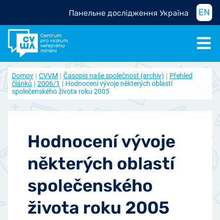
EN
Панельне дослідження Україна
Domov
CVVM
Časopis naše společnost (archiv)
Přehled
článků
2006/1
Hodnocení vývoje některých oblastí
společenského života roku 2005
Hodnocení vývoje
některých oblastí
společenského
života roku 2005