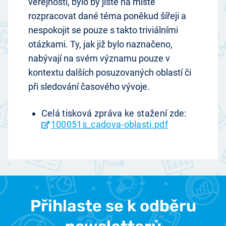
veřejností, bylo by jistě na místě
rozpracovat dané téma poněkud šířeji a
nespokojit se pouze s takto triviálními
otázkami. Ty, jak již bylo naznačeno,
nabývají na svém významu pouze v
kontextu dalších posuzovaných oblastí či
při sledování časového vývoje.
Celá tisková zpráva ke stažení zde:
100051s_cadova-oblasti.pdf
Přihlaste se k odběru