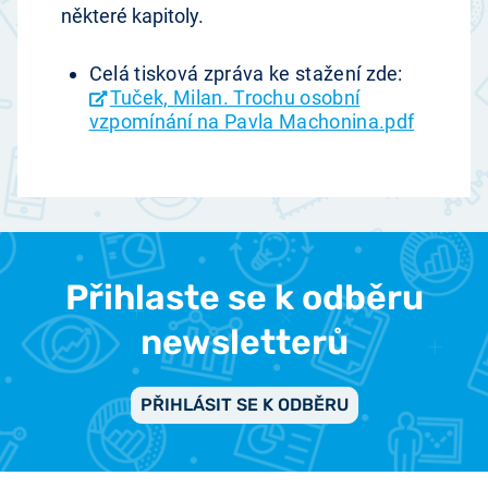
některé kapitoly.
Celá tisková zpráva ke stažení zde:
Tuček, Milan. Trochu osobní
vzpomínání na Pavla Machonina.pdf
Přihlaste se k odběru
newsletterů
PŘIHLÁSIT SE K ODBĚRU