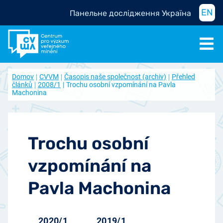
EN
Панельне дослідження Україна
Domov
CVVM
Časopis naše společnost (archiv)
Přehled
článků
2008/1
Trochu osobní vzpomínání na Pavla
Machonina
Trochu osobní
vzpomínání na
Pavla Machonina
2020/1
2019/1