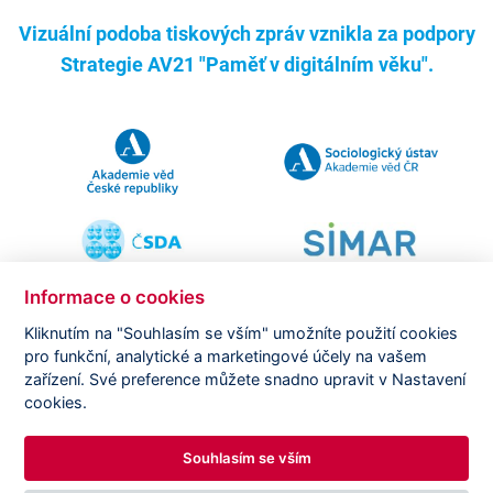
Vizuální podoba tiskových zpráv vznikla za podpory
Strategie AV21 "Paměť v digitálním věku".
Informace o cookies
Kliknutím na "Souhlasím se vším" umožníte použití cookies
pro funkční, analytické a marketingové účely na vašem
Copyright ©
CVVM |
Právní ujednání
|
Nastavení cookies
|
zařízení. Své preference můžete snadno upravit v Nastavení
Prohlášení o zpracování osobních údajů
cookies.
Souhlasím se vším