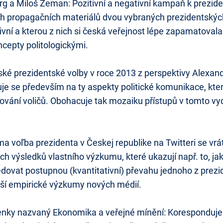
rg a Miloš Zeman: Pozitivní a negativní kampaň k prezid
h propagačních materiálů dvou vybraných prezidentských 
ivní a kterou z nich si česká veřejnost lépe zapamatovala
ncepty politologickými.
é prezidentské volby v roce 2013 z perspektivy Alexand
 se především na ty aspekty politické komunikace, kter
dování voličů. Obohacuje tak mozaiku přístupů v tomto vyd
a voľba prezidenta v Českej republike na Twitteri se vr
h výsledků vlastního výzkumu, které ukazují např. to, jak
ledovat postupnou (kvantitativní) převahu jednoho z prezi
alší empirické výzkumy nových médií.
enky nazvaný Ekonomika a veřejné mínění: Koresponduje