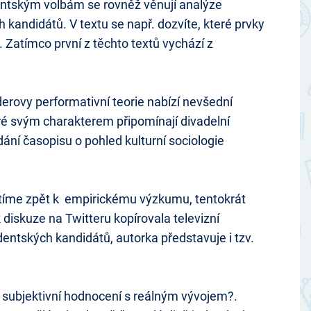
entským volbám se rovněž věnují analýze
kandidátů. V textu se např. dozvíte, které prvky
. Zatímco první z těchto textů vychází z
erovy performativní teorie nabízí nevšední
é svým charakterem připomínají divadelní
ání časopisu o pohled kulturní sociologie
átíme zpět k empirickému výzkumu, tentokrát
 diskuze na Twitteru kopírovala televizní
dentských kandidátů, autorka představuje i tzv.
 subjektivní hodnocení s reálným vývojem?.