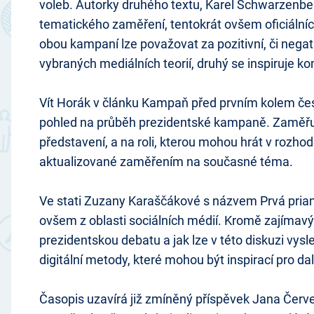
voleb. Autorky druhého textu, Karel Schwarzenbe
tematického zaměření, tentokrát ovšem oficiálníc
obou kampaní lze považovat za pozitivní, či negat
vybraných mediálních teorií, druhý se inspiruje ko
Vít Horák v článku Kampaň před prvním kolem česk
pohled na průběh prezidentské kampaně. Zaměřuje
představení, a na roli, kterou mohou hrát v rozho
aktualizované zaměřením na současné téma.
Ve stati Zuzany Karaščákové s názvem Prvá priam
ovšem z oblasti sociálních médií. Kromě zajímavýc
prezidentskou debatu a jak lze v této diskuzi vys
digitální metody, které mohou být inspirací pro d
Časopis uzavírá již zmíněný příspěvek Jana Červ