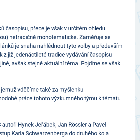
ků časopisu, přece je však v určitém ohledu
jimkou) netradičně monotematické. Zaměřuje se
lánků je snaha nahlédnout tyto volby a především
 z již jedenáctileté tradice vydávání časopisu
 jiné, avšak stejně aktuální téma. Pojďme se však
., jemuž vděčíme také za myšlenku
ouhodobé práce tohoto výzkumného týmu k tématu
3 autoři Hynek Jeřábek, Jan Rössler a Pavel
postup Karla Schwarzenberga do druhého kola