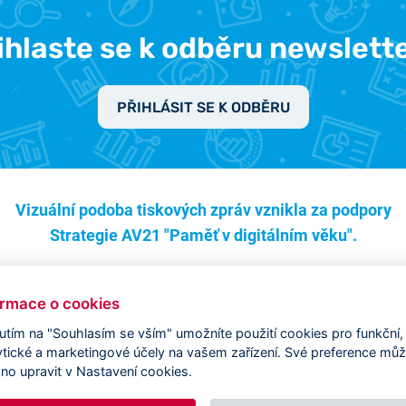
ihlaste se k odběru newslett
PŘIHLÁSIT SE K ODBĚRU
Vizuální podoba tiskových zpráv vznikla za podpory
Strategie AV21 "Paměť v digitálním věku".
ormace o cookies
nutím na "Souhlasím se vším" umožníte použití cookies pro funkční,
ytické a marketingové účely na vašem zařízení. Své preference mů
no upravit v Nastavení cookies.