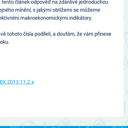
ne tento článek odpověď na zdánlivě jednoduchou
eřejného mínění, s jakými obtížemi se můžeme
bjektivními makroekonomickými indikátory.
 tohoto čísla podíleli, a doufám, že vám přinese
roku.
38X.2013.11.2.x