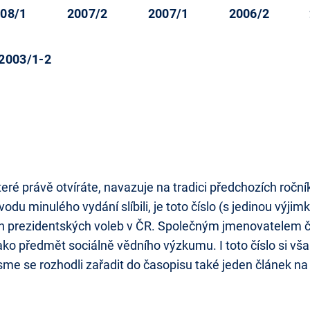
08/1
2007/2
2007/1
2006/2
2003/1-2
eré právě otvíráte, navazuje na tradici předchozích roční
vodu minulého vydání slíbili, je toto číslo (s jedinou vý
ch prezidentských voleb v ČR. Společným jmenovatelem č
ko předmět sociálně vědního výzkumu. I toto číslo si však
sme se rozhodli zařadit do časopisu také jeden článek na 