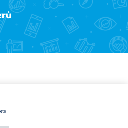
erů
žete