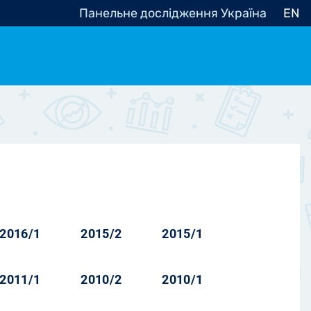
Панельне дослідження Україна
EN
e, občanská společnost
Politické - Ostatní
nomické - Ostatní
ní - Různé
2016/1
2015/2
2015/1
2011/1
2010/2
2010/1