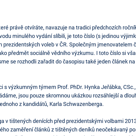
eré právě otvíráte, navazuje na tradici předchozích roční
vodu minulého vydání slíbili, je toto číslo (s jedinou vý
ch prezidentských voleb v ČR. Společným jmenovatelem č
ko předmět sociálně vědního výzkumu. I toto číslo si však
sme se rozhodli zařadit do časopisu také jeden článek na
upráci s výzkumným týmem Prof. PhDr. Hynka Jeřábka, CSc
ládáme, jsou pouze skromnou ukázkou rozsáhlejší a dl
 jednoho z kandidátů, Karla Schwazenberga.
ga v tištených denících před prezidentskými volbami 201
ického zaměření článků z tištěných deníků neočekávaný 