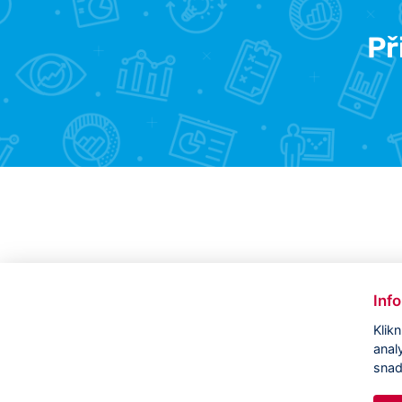
Př
Inf
Klik
anal
snad