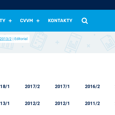
TY
CVVM
KONTAKTY
2013/2
Editorial
cení politické situace
Mezinárodní vztahy
Demokraci
cký vývoj
Hospodářská politika
Sociální politika
Eko
st
Vztahy a životní postoje
Ekologie
Média
Ostat
18/1
2017/2
2017/1
2016/2
13/1
2012/2
2012/1
2011/2