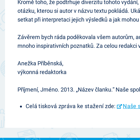
Kromě toho, že podtrhuje diverzitu tohoto vydání
otázku, kterou si autor v názvu textu pokládá. U
setkat při interpretaci jejich výsledků a jak mo
Závěrem bych ráda poděkovala všem autorům, auto
mnoho inspirativních poznatků. Za celou redakci v
Anežka Příběnská,
výkonná redaktorka
Příjmení, Jméno. 2013. „Název članku.“ Naše spol
Celá tisková zpráva ke stažení zde:
Naše s