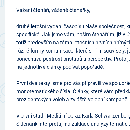
Vážení čtenáři, vážené čtenářky,
druhé letošní vydání časopisu Naše společnost, kt
specifické. Jak jsme vám, našim čtenářům, již v ú
totiž především na téma letošních prvních přímý
různé formy komunikace, které s nimi souvisely, ja
ponechává pestrost přístupů a perspektiv. Proto j
na jednotlivé články podívat popořadě.
První dva texty jsme pro vás připravili ve spol
monotematického čísla. Články, které vám předk
prezidentských voleb a zvláště volební kampaně
V první studii Mediální obraz Karla Schwarzenber
Sklenařík interpretují na základě analýzy temat