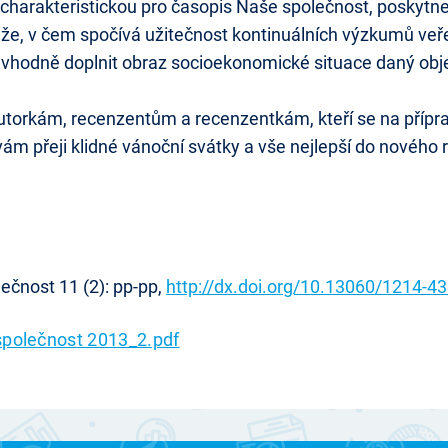
, charakteristickou pro časopis Naše společnost, poskyt
káže, v čem spočívá užitečnost kontinuálních výzkumů v
hou vhodně doplnit obraz socioekonomické situace daný o
rkám, recenzentům a recenzentkám, kteří se na přípravě
ám přeji klidné vánoční svátky a vše nejlepší do nového 
ečnost 11 (2): pp-pp,
http://dx.doi.org/10.13060/1214-4
polečnost 2013_2.pdf