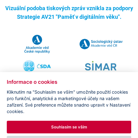
Vizuální podoba tiskových zpráv vznikla za podpory
Strategie AV21 "Paměť v digitálním věku".
Informace o cookies
Kliknutím na "Souhlasím se vším" umožníte použití cookies
pro funkční, analytické a marketingové účely na vašem
Copyright ©
CVVM |
Právní ujednání
|
Nastavení cookies
|
zařízení. Své preference můžete snadno upravit v Nastavení
Prohlášení o zpracování osobních údajů
cookies.
Souhlasím se vším