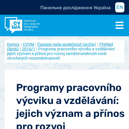
EN
Панельне дослідження Україна
Domov
CVVM
Časopis naše společnost (archiv)
Přehled
článků
2014/1
Programy pracovního výcviku a vzdělávání:
jejich význam a přínos pro rozvoj zaměstnatelnosti osob
ohrožených nezaměstnaností
Programy pracovního
výcviku a vzdělávání:
jejich význam a přínos
pro rozvoj