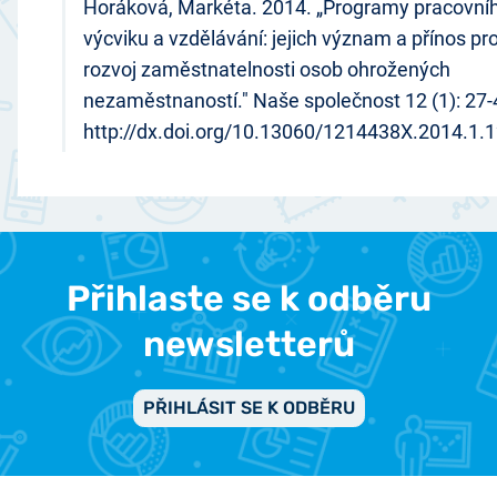
Horáková, Markéta. 2014. „Programy pracovní
výcviku a vzdělávání: jejich význam a přínos pr
rozvoj zaměstnatelnosti osob ohrožených
nezaměstnaností." Naše společnost 12 (1): 27-
http://dx.doi.org/10.13060/1214438X.2014.1.1
Přihlaste se k odběru
newsletterů
PŘIHLÁSIT SE K ODBĚRU