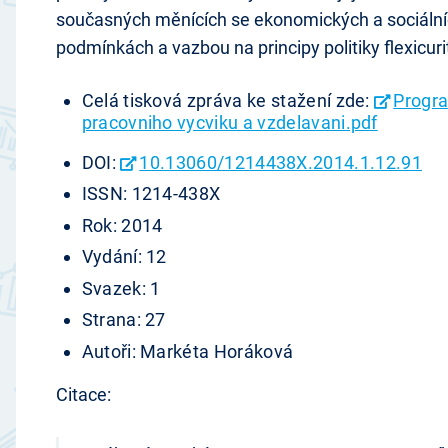
současných měnících se ekonomických a sociáln
podmínkách a vazbou na principy politiky flexicuri
Celá tisková zpráva ke stažení zde:
Progr
pracovniho vycviku a vzdelavani.pdf
DOI:
10.13060/1214438X.2014.1.12.91
ISSN: 1214-438X
Rok: 2014
Vydání: 12
Svazek: 1
Strana: 27
Autoři: Markéta Horáková
Citace: