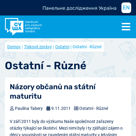
EN
Панельне дослідження Україна
Domov
Tiskové zprávy
Ostatní
Ostatní - Různé
Ostatní - Různé
Názory občanů na státní
maturitu
Paulína Tabery
9.11.2011
Ostatní - Různé
V září 2011 byly do výzkumu Naše společnost zařazeny
otázky týkající se školství. Mezi nimi byly i ty zjišťující zájem o
dění v souvislosti se zavedením státní maturity v letošním