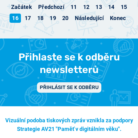
Začátek
Předchozí
11
12
13
14
15
16
17
18
19
20
Následující
Konec
Přihlaste se k odběru
newsletterů
PŘIHLÁSIT SE K ODBĚRU
Vizuální podoba tiskových zpráv vznikla za podpory
Strategie AV21 "Paměť v digitálním věku".