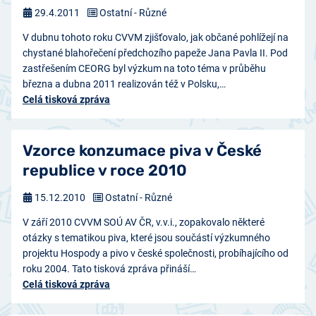
29.4.2011
Ostatní - Různé
V dubnu tohoto roku CVVM zjišťovalo, jak občané pohlížejí na
chystané blahořečení předchozího papeže Jana Pavla II. Pod
zastřešením CEORG byl výzkum na toto téma v průběhu
března a dubna 2011 realizován též v Polsku,…
Celá tisková zpráva
Vzorce konzumace piva v České
republice v roce 2010
15.12.2010
Ostatní - Různé
V září 2010 CVVM SOÚ AV ČR, v.v.i., zopakovalo některé
otázky s tematikou piva, které jsou součástí výzkumného
projektu Hospody a pivo v české společnosti, probíhajícího od
roku 2004. Tato tisková zpráva přináší…
Celá tisková zpráva