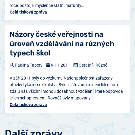
roce, postoj k myšlence státní maturity…
Celá tisková zpráva
Názory české veřejnosti na
úroveň vzdělávání na různých
typech škol
Paulína Tabery
9.11.2011
Ostatní - Různé
V září 2011 byly do výzkumu Naše společnost zařazeny
otázky týkající se školství. Bylo zjišťováno mínění lidí o tom,
zda u nás všichni mohou dosáhnout vzdělání, které odpovídá
jejich schopnostem. Rovněž byly mapovány…
Celá tisková zpráva
Další zprávy