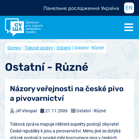
EN
Панельне дослідження Україна
Domov
Tiskové zprávy
Ostatní
Ostatní - Různé
Ostatní - Různé
Názory veřejnosti na české pivo
a pivovarnictví
Jiří Vinopal
21.11.2006
Ostatní - Různé
Tisková zpráva mapuje některé aspekty postojů obyvatel
České republiky k pivu a pivovarnictví. Mimo jiné se dotýká
otázek postojů k vysoké míře konzumace piva v českých