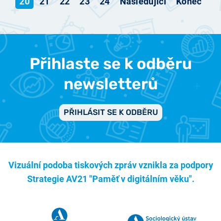
20
21
22
23
24
Následující
Konec
Přihlaste se k odběru
newsletterů
PŘIHLÁSIT SE K ODBĚRU
Vizuální podoba tiskových zpráv vznikla za podpory
Strategie AV21 "Paměť v digitálním věku".