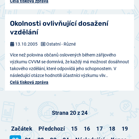
Celá tisková zpráva
Okolnosti ovlivňující dosažení
vzdělání
13.10.2005
Ostatní - Různé
Více než polovina občanů oslovených během zářijového
výzkumu CVVM se domnívá, že každý má možnost dosáhnout
takového vzdělání, které odpovídá jeho schopnostem. V
následující otázce hodnotili účastníci výzkumu vliv…
Celá tisková zpráva
Strana 20 z 24
Začátek
Předchozí
15
16
17
18
19