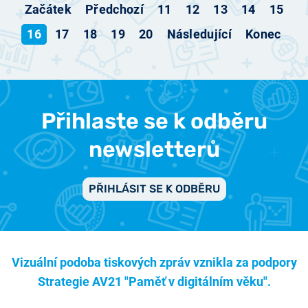
Začátek
Předchozí
11
12
13
14
15
16
17
18
19
20
Následující
Konec
Přihlaste se k odběru
newsletterů
PŘIHLÁSIT SE K ODBĚRU
Vizuální podoba tiskových zpráv vznikla za podpory
Strategie AV21 "Paměť v digitálním věku".