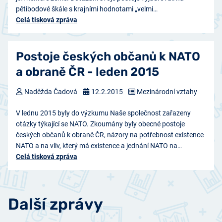
pětibodové škále s krajními hodnotami „velmi…
Celá tisková zpráva
Postoje českých občanů k NATO
a obraně ČR - leden 2015
Naděžda Čadová
12.2.2015
Mezinárodní vztahy
V lednu 2015 byly do výzkumu Naše společnost zařazeny
otázky týkající se NATO. Zkoumány byly obecné postoje
českých občanů k obraně ČR, názory na potřebnost existence
NATO a na vliv, který má existence a jednání NATO na…
Celá tisková zpráva
Další zprávy