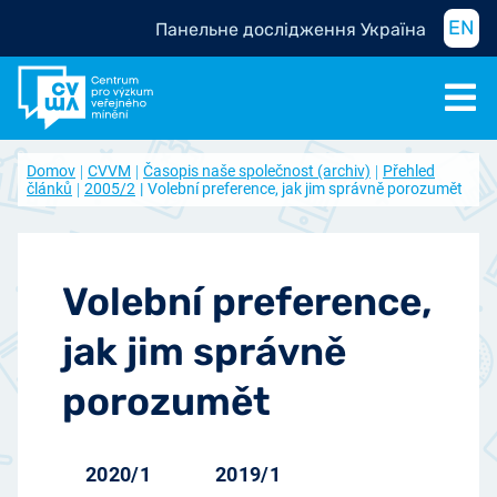
EN
Панельне дослідження Україна
Domov
CVVM
Časopis naše společnost (archiv)
Přehled
článků
2005/2
Volební preference, jak jim správně porozumět
Volební preference,
jak jim správně
porozumět
2020/1
2019/1