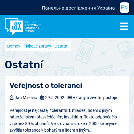
EN
Панельне дослідження Україна
Domov
Tiskové zprávy
Ostatní
Ostatní
Veřejnost o toleranci
Ján Mišovič
29.5.2002
Vztahy a životní postoje
Veřejnost je nejčastěji tolerantní k mládeži, lidem s jiným
náboženským přesvědčením, invalidům. Takto odpovědělo
více než 80 % občanů. Ve srovnání s rokem 2000 se nejvíce
zvýšila tolerance k bohatým a lidem s jiným…