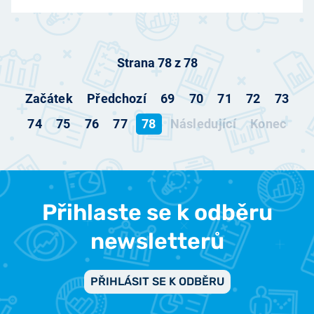
Strana 78 z 78
Začátek
Předchozí
69
70
71
72
73
74
75
76
77
78
Následující
Konec
Přihlaste se k odběru
newsletterů
PŘIHLÁSIT SE K ODBĚRU