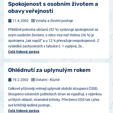
Spokojenost s osobním životem a
obavy veřejnosti
11.4.2002
Vztahy a životní postoje
Přibližně polovina občanů (52 %) vyslovuje spokojenost se
svým osobním životem, o něco více než třetina (36 %) je
spokojena „tak napůl“ a u 12 % převažuje nespokojenost. Z
výsledků zachycených v tabulce č. 1 vyplývá, že…
Celá tisková zpráva
Ohlédnutí za uplynulým rokem
19.2.2002
Ostatní - Různé
Celkově příznivěji vnímají uplynulé období stoupenci ČSSD.
Stoupenci ostatních politických stran se vyjadřují, s výjimkou
určitých oblastí, víceméně kriticky. Přívrženci ODS tak i přes
své kritičtěji laděné postoje…
Celá tisková zpráva