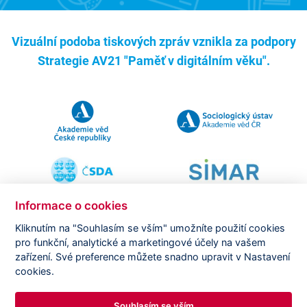
Vizuální podoba tiskových zpráv vznikla za podpory
Strategie AV21 "Paměť v digitálním věku".
Informace o cookies
Kliknutím na "Souhlasím se vším" umožníte použití cookies
pro funkční, analytické a marketingové účely na vašem
Copyright ©
CVVM |
Právní ujednání
|
Nastavení cookies
|
zařízení. Své preference můžete snadno upravit v Nastavení
Prohlášení o zpracování osobních údajů
cookies.
Souhlasím se vším